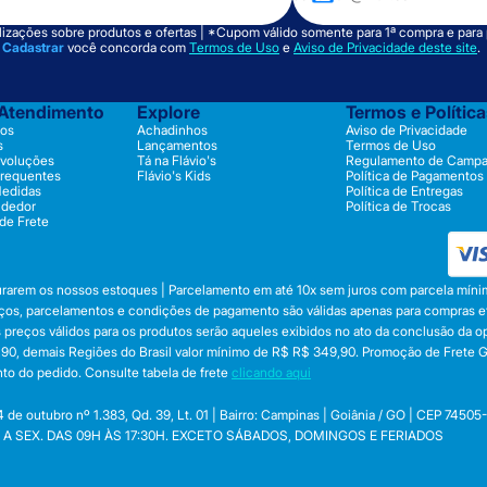
izações sobre produtos e ofertas | *Cupom válido somente para 1ª compra e para
m
Cadastrar
você concorda com
Termos de Uso
e
Aviso de Privacidade deste site
.
 Atendimento
Explore
Termos e Polític
os
Achadinhos
Aviso de Privacidade
s
Lançamentos
Termos de Uso
evoluções
Tá na Flávio's
Regulamento de Camp
Frequentes
Flávio's Kids
Política de Pagamentos
Medidas
Política de Entregas
ndedor
Política de Trocas
 de Frete
durarem os nossos estoques | Parcelamento em até 10x sem juros com parcela mínim
preços, parcelamentos e condições de pagamento são válidas apenas para compras efe
 Os preços válidos para os produtos serão aqueles exibidos no ato da conclusão da 
, demais Regiões do Brasil valor mínimo de R$ R$ 349,90. Promoção de Frete Gráti
to do pedido. Consulte tabela de frete
clicando aqui
utubro nº 1.383, Qd. 39, Lt. 01 | Bairro: Campinas | Goiânia / GO | CEP 74505
 SEG. A SEX. DAS 09H ÀS 17:30H. EXCETO SÁBADOS, DOMINGOS E FERIADOS