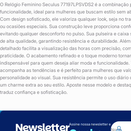
O Relógio Feminino Seculus 77197LPSVDS2 é a combinação pe
funcionalidade, ideal para mulheres que buscam estilo sem abr
Com design sofisticado, ele valoriza qualquer look, seja no 
ou ocasiões especiais. Sua construção leve proporciona conf
evitando qualquer desconforto no pulso. Sua pulseira e caix
de alta qualidade, garantindo resistência e durabilidade. Além
detalhado facilita a visualização das horas com precisão, c
praticidade. O acabamento refinado e o toque moderno torna
indispensável para quem deseja aliar moda e funcionalidade. 
acompanha as tendências e é perfeito para mulheres que va
personalidade ao visual. Sua resistência permite o uso diári
um charme extra ao seu estilo. Aposte nesse modelo e dest
traduz confiança e sofisticação.
Newsletter
Assine nossa newsletter e