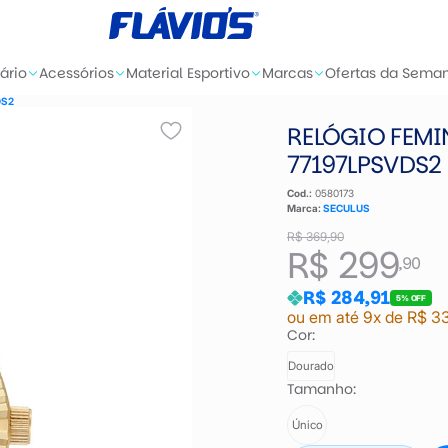
ário
Acessórios
Material Esportivo
Marcas
Ofertas da Sema
DS2
RELÓGIO FEMI
77197LPSVDS2
Cod.:
0580173
Marca:
SECULUS
R$ 369,90
R$ 299
,90
R$ 284,91
5% OFF
ou em até 9x de R$ 3
Cor:
Dourado
Tamanho:
Único