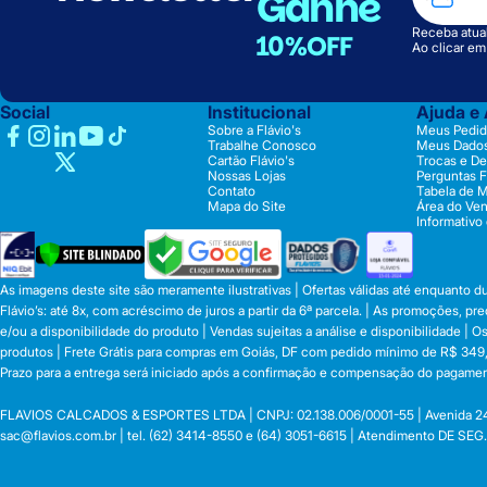
Ganhe
Receba atual
10%OFF
Ao clicar e
Social
Institucional
Ajuda e
Sobre a Flávio's
Meus Pedid
Trabalhe Conosco
Meus Dado
Cartão Flávio's
Trocas e D
Nossas Lojas
Perguntas 
Contato
Tabela de 
Mapa do Site
Área do Ve
Informativo
As imagens deste site são meramente ilustrativas | Ofertas válidas até enquanto 
Flávio’s: até 8x, com acréscimo de juros a partir da 6ª parcela. | As promoções, 
e/ou a disponibilidade do produto | Vendas sujeitas a análise e disponibilidade |
produtos | Frete Grátis para compras em Goiás, DF com pedido mínimo de R$ 349,90
Prazo para a entrega será iniciado após a confirmação e compensação do pagamen
FLAVIOS CALCADOS & ESPORTES LTDA | CNPJ: 02.138.006/0001-55 | Avenida 24 de o
sac@flavios.com.br
| tel. (62) 3414-8550 e (64) 3051-6615 | Atendimento DE