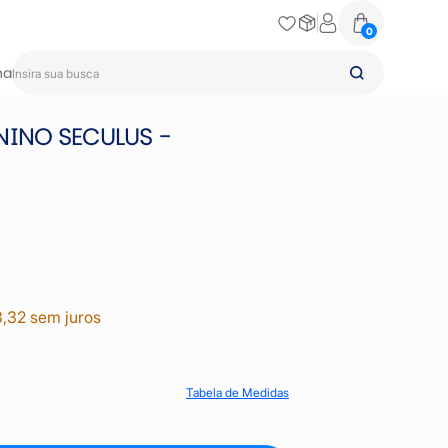
0
na
NINO SECULUS -
3,32 sem juros
Tabela de Medidas