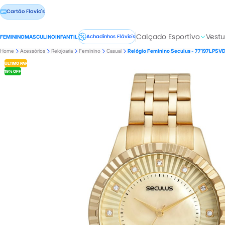
Cartão Flavio's
Calçado Esportivo
Vestu
Achadinhos Flávio's
FEMININO
MASCULINO
INFANTIL
Home
Acessórios
Relojoaria
Feminino
Casual
Relógio Feminino Seculus - 77197LPSV
ÚLTIMO PAR
19% OFF