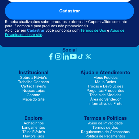
Cadastrar
Receba atualizações sobre produtos e ofertas | *Cupom válido somente
para 1ª compra e para produtos não promocionais.
Ao clicar em
Cadastrar
você concorda com
Termos de Uso
e
Aviso de
Privacidade deste site
.
Social
Institucional
Ajuda e Atendimento
Sobre a Flávio's
Meus Pedidos
Trabalhe Conosco
Meus Dados
Cartão Flávio's
Trocas e Devoluções
Nossas Lojas
Perguntas Frequentes
Contato
Tabela de Medidas
Mapa do Site
Área do Vendedor
Informativo de Frete
Explore
Termos e Políticas
Achadinhos
Aviso de Privacidade
Lançamentos
Termos de Uso
Tá na Flávio's
Regulamento de Campanhas
Flávio's Kids
Política de Pagamentos