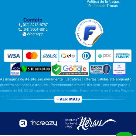
Política de Entregas
Política de Trocas
Contato
(62) 3212-8787
(64) 3051-6615
Whatsapp
As imagens deste site são meramente ilustrativas | Ofertas válidas até enquanto
durarem os nossos estoques | Parcelamento em até 10x sem juros com parcela
mínima de R$ 60,00 sujeito a análise de crédito. Parcelamento no Cartão Flávio’s:
até 8x, com acréscimo de juros a partir da 6ª parcela. | As promoções, preços,
VER MAIS
parcelamentos e condições de pagamento são válidas apenas para compras
efetuadas nesta loja virtual | A inclusão no carrinho não garante o preço e/ou a
disponibilidade do produto | Vendas sujeitas a análise e disponibilidade | Os
preços válidos para os produtos serão aqueles exibidos no ato da conclusão da
operação, conforme exibição, e desde que haja disponibilidade dos produtos |
Frete Grátis para compras em Goiás, DF com pedido mínimo de R$ 349,90,