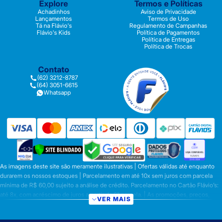
Explore
Termos e Políticas
Achadinhos
Aviso de Privacidade
Lançamentos
Termos de Uso
Tá na Flávio's
Regulamento de Campanhas
Flávio's Kids
Política de Pagamentos
Política de Entregas
Política de Trocas
Contato
(62) 3212-8787
(64) 3051-6615
Whatsapp
As imagens deste site são meramente ilustrativas | Ofertas válidas até enquanto
durarem os nossos estoques | Parcelamento em até 10x sem juros com parcela
mínima de R$ 60,00 sujeito a análise de crédito. Parcelamento no Cartão Flávio’s:
até 8x, com acréscimo de juros a partir da 6ª parcela. | As promoções, preços,
VER MAIS
parcelamentos e condições de pagamento são válidas apenas para compras
efetuadas nesta loja virtual | A inclusão no carrinho não garante o preço e/ou a