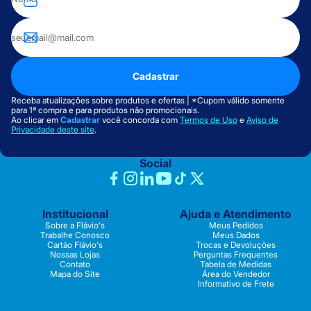
Cadastrar
Receba atualizações sobre produtos e ofertas | *Cupom válido somente
para 1ª compra e para produtos não promocionais.
Ao clicar em
Cadastrar
você concorda com
Termos de Uso
e
Aviso de
Privacidade deste site
.
Social
Institucional
Ajuda e Atendimento
Sobre a Flávio's
Meus Pedidos
Trabalhe Conosco
Meus Dados
Cartão Flávio's
Trocas e Devoluções
Nossas Lojas
Perguntas Frequentes
Contato
Tabela de Medidas
Mapa do Site
Área do Vendedor
Informativo de Frete