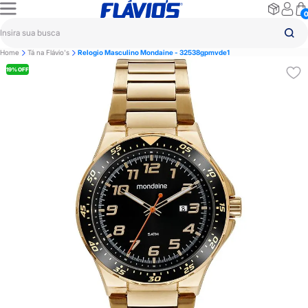
Home
Tá na Flávio's
Relogio Masculino Mondaine - 32538gpmvde1
19% OFF