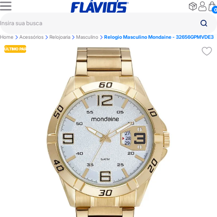
Home
Acessórios
Relojoaria
Masculino
Relogio Masculino Mondaine - 32656GPMVDE3
ÚLTIMO PAR