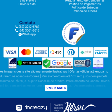
Tá na Flávio's
Regulamento de Campanhas
Flávio's Kids
Política de Pagamentos
Política de Entregas
Política de Trocas
Contato
(62) 3212-8787
(64) 3051-6615
Whatsapp
As imagens deste site são meramente ilustrativas | Ofertas válidas até enquanto
durarem os nossos estoques | Parcelamento em até 10x sem juros com parcela
mínima de R$ 60,00 sujeito a análise de crédito. Parcelamento no Cartão Flávio’s:
até 8x, com acréscimo de juros a partir da 6ª parcela. | As promoções, preços,
VER MAIS
parcelamentos e condições de pagamento são válidas apenas para compras
efetuadas nesta loja virtual | A inclusão no carrinho não garante o preço e/ou a
disponibilidade do produto | Vendas sujeitas a análise e disponibilidade | Os
preços válidos para os produtos serão aqueles exibidos no ato da conclusão da
operação, conforme exibição, e desde que haja disponibilidade dos produtos |