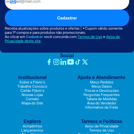
Cadastrar
Receba atualizações sobre produtos e ofertas | *Cupom válido somente
para 1ª compra e para produtos não promocionais.
Ao clicar em
Cadastrar
você concorda com
Termos de Uso
e
Aviso de
Privacidade deste site
.
Social
Institucional
Ajuda e Atendimento
Sobre a Flávio's
Meus Pedidos
Trabalhe Conosco
Meus Dados
Cartão Flávio's
Trocas e Devoluções
Nossas Lojas
Perguntas Frequentes
Contato
Tabela de Medidas
Mapa do Site
Área do Vendedor
Informativo de Frete
Explore
Termos e Políticas
Achadinhos
Aviso de Privacidade
Lançamentos
Termos de Uso