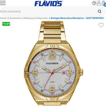
Home
Acessórios
Relojoaria
Masculino
Relógio Masculino Mondaine - 32877GPMVDE1
17% OFF