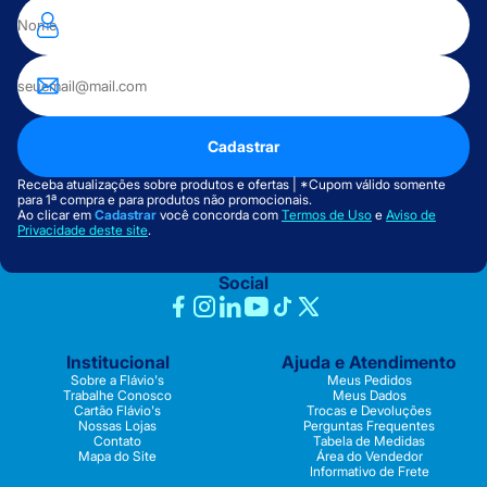
Cadastrar
Receba atualizações sobre produtos e ofertas | *Cupom válido somente
para 1ª compra e para produtos não promocionais.
Ao clicar em
Cadastrar
você concorda com
Termos de Uso
e
Aviso de
Privacidade deste site
.
Social
Institucional
Ajuda e Atendimento
Sobre a Flávio's
Meus Pedidos
Trabalhe Conosco
Meus Dados
Cartão Flávio's
Trocas e Devoluções
Nossas Lojas
Perguntas Frequentes
Contato
Tabela de Medidas
Mapa do Site
Área do Vendedor
Informativo de Frete