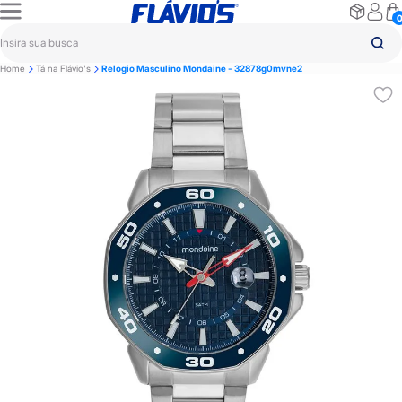
Home
Tá na Flávio's
Relogio Masculino Mondaine - 32878g0mvne2