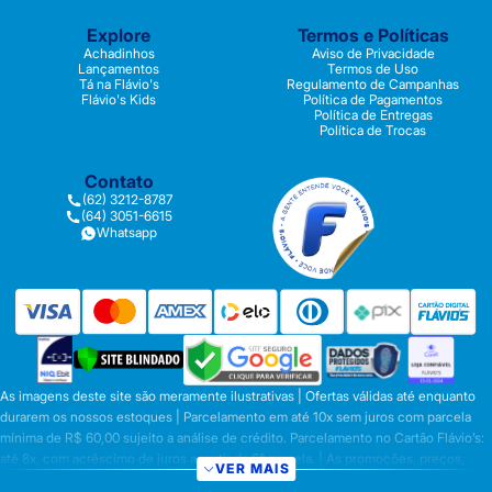
Explore
Termos e Políticas
Achadinhos
Aviso de Privacidade
Lançamentos
Termos de Uso
Tá na Flávio's
Regulamento de Campanhas
Flávio's Kids
Política de Pagamentos
Política de Entregas
Política de Trocas
Contato
(62) 3212-8787
(64) 3051-6615
Whatsapp
As imagens deste site são meramente ilustrativas | Ofertas válidas até enquanto
durarem os nossos estoques | Parcelamento em até 10x sem juros com parcela
mínima de R$ 60,00 sujeito a análise de crédito. Parcelamento no Cartão Flávio’s:
até 8x, com acréscimo de juros a partir da 6ª parcela. | As promoções, preços,
VER MAIS
parcelamentos e condições de pagamento são válidas apenas para compras