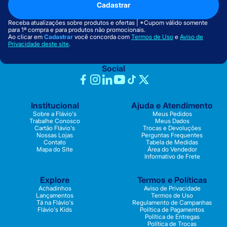
Cadastrar
Receba atualizações sobre produtos e ofertas | *Cupom válido somente
para 1ª compra e para produtos não promocionais.
Ao clicar em
Cadastrar
você concorda com
Termos de Uso
e
Aviso de
Privacidade deste site
.
Social
Institucional
Ajuda e Atendimento
Sobre a Flávio's
Meus Pedidos
Trabalhe Conosco
Meus Dados
Cartão Flávio's
Trocas e Devoluções
Nossas Lojas
Perguntas Frequentes
Contato
Tabela de Medidas
Mapa do Site
Área do Vendedor
Informativo de Frete
Explore
Termos e Políticas
Achadinhos
Aviso de Privacidade
Lançamentos
Termos de Uso
Tá na Flávio's
Regulamento de Campanhas
Flávio's Kids
Política de Pagamentos
Política de Entregas
Política de Trocas