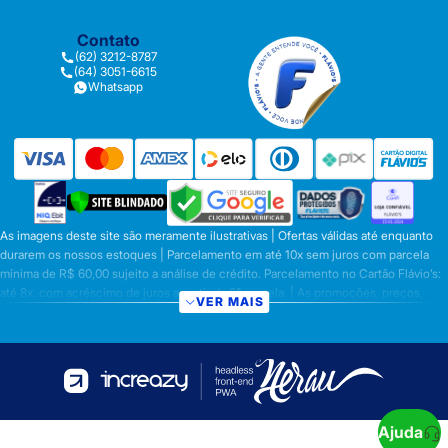
Contato
(62) 3212-8787
(64) 3051-6615
Whatsapp
As imagens deste site são meramente ilustrativas | Ofertas válidas até enquanto
durarem os nossos estoques | Parcelamento em até 10x sem juros com parcela
mínima de R$ 60,00 sujeito a análise de crédito. Parcelamento no Cartão Flávio’s:
até 8x, com acréscimo de juros a partir da 6ª parcela. | As promoções, preços,
VER MAIS
parcelamentos e condições de pagamento são válidas apenas para compras
efetuadas nesta loja virtual | A inclusão no carrinho não garante o preço e/ou a
disponibilidade do produto | Vendas sujeitas a análise e disponibilidade | Os
preços válidos para os produtos serão aqueles exibidos no ato da conclusão da
operação, conforme exibição, e desde que haja disponibilidade dos produtos |
Frete Grátis para compras em Goiás, DF com pedido mínimo de R$ 349,90,
demais Regiões do Brasil valor mínimo de R$ R$ 349,90. Promoção de Frete
Ajuda
Grátis só se aplica aos prazos fixos citado acima ou na tabela de frete. Prazo para a