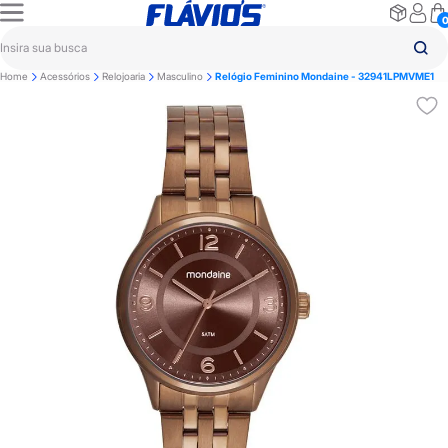
Home
Acessórios
Relojoaria
Masculino
Relógio Feminino Mondaine - 32941LPMVME1