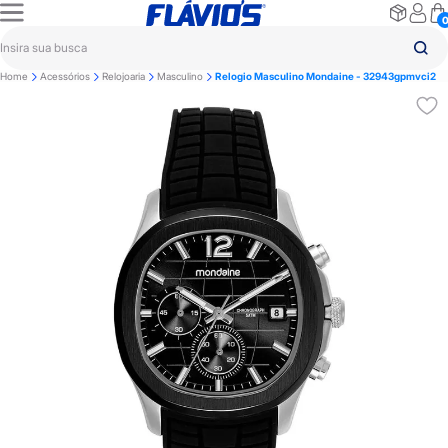
Home
Acessórios
Relojoaria
Masculino
Relogio Masculino Mondaine - 32943gpmvci2