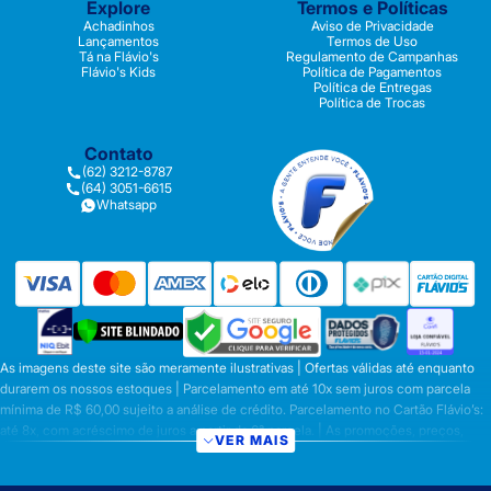
Explore
Termos e Políticas
Achadinhos
Aviso de Privacidade
Lançamentos
Termos de Uso
Tá na Flávio's
Regulamento de Campanhas
Flávio's Kids
Política de Pagamentos
Política de Entregas
Política de Trocas
Contato
(62) 3212-8787
(64) 3051-6615
Whatsapp
As imagens deste site são meramente ilustrativas | Ofertas válidas até enquanto
durarem os nossos estoques | Parcelamento em até 10x sem juros com parcela
mínima de R$ 60,00 sujeito a análise de crédito. Parcelamento no Cartão Flávio’s:
até 8x, com acréscimo de juros a partir da 6ª parcela. | As promoções, preços,
VER MAIS
parcelamentos e condições de pagamento são válidas apenas para compras
efetuadas nesta loja virtual | A inclusão no carrinho não garante o preço e/ou a