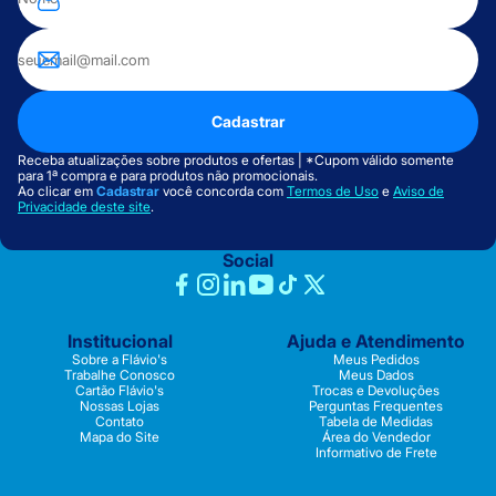
Cadastrar
Receba atualizações sobre produtos e ofertas | *Cupom válido somente
para 1ª compra e para produtos não promocionais.
Ao clicar em
Cadastrar
você concorda com
Termos de Uso
e
Aviso de
Privacidade deste site
.
Social
Institucional
Ajuda e Atendimento
Sobre a Flávio's
Meus Pedidos
Trabalhe Conosco
Meus Dados
Cartão Flávio's
Trocas e Devoluções
Nossas Lojas
Perguntas Frequentes
Contato
Tabela de Medidas
Mapa do Site
Área do Vendedor
Informativo de Frete