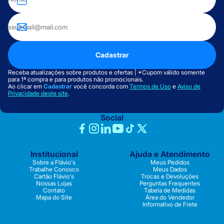
Cadastrar
Receba atualizações sobre produtos e ofertas | *Cupom válido somente
para 1ª compra e para produtos não promocionais.
Ao clicar em
Cadastrar
você concorda com
Termos de Uso
e
Aviso de
Privacidade deste site
.
Social
Institucional
Ajuda e Atendimento
Sobre a Flávio's
Meus Pedidos
Trabalhe Conosco
Meus Dados
Cartão Flávio's
Trocas e Devoluções
Nossas Lojas
Perguntas Frequentes
Contato
Tabela de Medidas
Mapa do Site
Área do Vendedor
Informativo de Frete