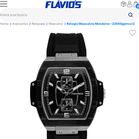
Home
Acessórios
Relojoaria
Masculino
Relogio Masculino Mondaine -32949gpmvci2