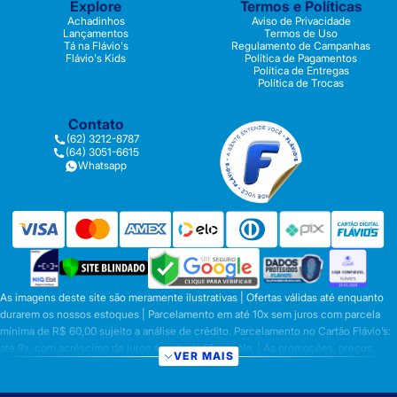
Explore
Termos e Políticas
Achadinhos
Aviso de Privacidade
Lançamentos
Termos de Uso
Tá na Flávio's
Regulamento de Campanhas
Flávio's Kids
Política de Pagamentos
Política de Entregas
Política de Trocas
Contato
(62) 3212-8787
(64) 3051-6615
Whatsapp
As imagens deste site são meramente ilustrativas | Ofertas válidas até enquanto
durarem os nossos estoques | Parcelamento em até 10x sem juros com parcela
mínima de R$ 60,00 sujeito a análise de crédito. Parcelamento no Cartão Flávio’s:
até 8x, com acréscimo de juros a partir da 6ª parcela. | As promoções, preços,
VER MAIS
parcelamentos e condições de pagamento são válidas apenas para compras
efetuadas nesta loja virtual | A inclusão no carrinho não garante o preço e/ou a