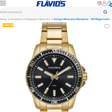
Home
Acessórios
Relojoaria
Masculino
Relogio Masculino Mondaine - 99785gpmvde3
ÚLTIMO PAR