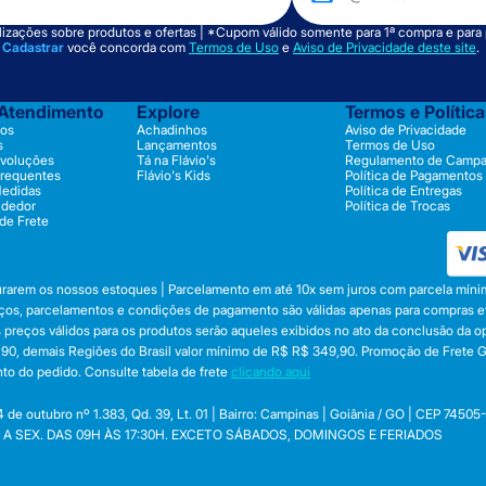
izações sobre produtos e ofertas | *Cupom válido somente para 1ª compra e para
m
Cadastrar
você concorda com
Termos de Uso
e
Aviso de Privacidade deste site
.
 Atendimento
Explore
Termos e Polític
os
Achadinhos
Aviso de Privacidade
s
Lançamentos
Termos de Uso
evoluções
Tá na Flávio's
Regulamento de Camp
Frequentes
Flávio's Kids
Política de Pagamentos
Medidas
Política de Entregas
ndedor
Política de Trocas
 de Frete
durarem os nossos estoques | Parcelamento em até 10x sem juros com parcela mínim
preços, parcelamentos e condições de pagamento são válidas apenas para compras efe
 Os preços válidos para os produtos serão aqueles exibidos no ato da conclusão da 
, demais Regiões do Brasil valor mínimo de R$ R$ 349,90. Promoção de Frete Gráti
to do pedido. Consulte tabela de frete
clicando aqui
utubro nº 1.383, Qd. 39, Lt. 01 | Bairro: Campinas | Goiânia / GO | CEP 74505
 SEG. A SEX. DAS 09H ÀS 17:30H. EXCETO SÁBADOS, DOMINGOS E FERIADOS