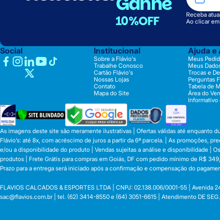
Ganhe
Receba atual
10%OFF
Ao clicar e
Social
Institucional
Ajuda e
Sobre a Flávio's
Meus Pedid
Trabalhe Conosco
Meus Dado
Cartão Flávio's
Trocas e D
Nossas Lojas
Perguntas 
Contato
Tabela de 
Mapa do Site
Área do Ve
Informativo
As imagens deste site são meramente ilustrativas | Ofertas válidas até enquanto 
Flávio’s: até 8x, com acréscimo de juros a partir da 6ª parcela. | As promoções, 
e/ou a disponibilidade do produto | Vendas sujeitas a análise e disponibilidade |
produtos | Frete Grátis para compras em Goiás, DF com pedido mínimo de R$ 349,90
Prazo para a entrega será iniciado após a confirmação e compensação do pagamen
FLAVIOS CALCADOS & ESPORTES LTDA | CNPJ: 02.138.006/0001-55 | Avenida 24 de o
sac@flavios.com.br
| tel. (62) 3414-8550 e (64) 3051-6615 | Atendimento DE