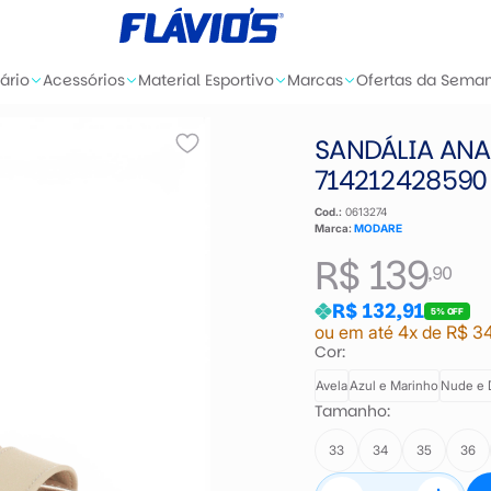
ário
Acessórios
Material Esportivo
Marcas
Ofertas da Sema
SANDÁLIA ANA
714212428590
Cod.:
0613274
Marca:
MODARE
R$ 139
,90
R$ 132,91
5% OFF
ou em até 4x de R$ 3
Cor:
Avela
Azul e Marinho
Nude e 
Tamanho:
33
34
35
36