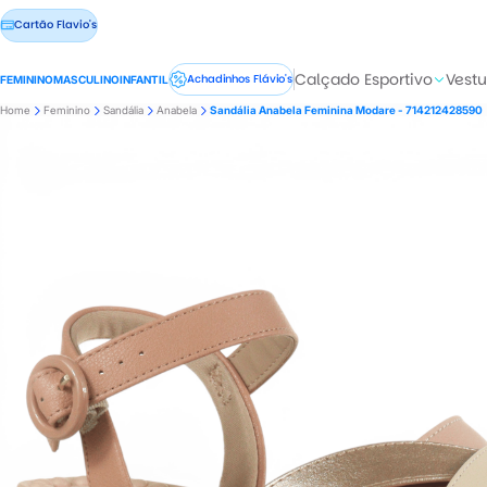
Cartão Flavio's
Calçado Esportivo
Vestu
Achadinhos Flávio's
FEMININO
MASCULINO
INFANTIL
Home
Feminino
Sandália
Anabela
Sandália Anabela Feminina Modare - 714212428590