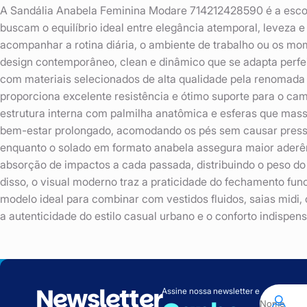
A Sandália Anabela Feminina Modare 714212428590 é a escol
buscam o equilíbrio ideal entre elegância atemporal, leveza e
acompanhar a rotina diária, o ambiente de trabalho ou os m
design contemporâneo, clean e dinâmico que se adapta perfe
com materiais selecionados de alta qualidade pela renomada
proporciona excelente resistência e ótimo suporte para o cam
estrutura interna com palmilha anatômica e esferas que mas
bem-estar prolongado, acomodando os pés sem causar press
enquanto o solado em formato anabela assegura maior aderênc
absorção de impactos a cada passada, distribuindo o peso d
disso, o visual moderno traz a praticidade do fechamento func
modelo ideal para combinar com vestidos fluidos, saias midi, 
a autenticidade do estilo casual urbano e o conforto indispens
Newsletter
Assine nossa newsletter e