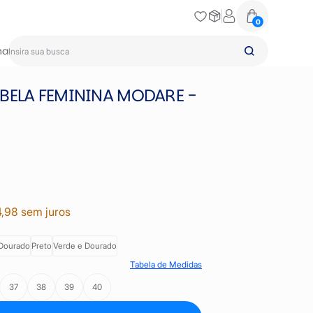
0
na
BELA FEMININA MODARE -
4,98 sem juros
Dourado
Preto
Verde e Dourado
Tabela de Medidas
37
38
39
40