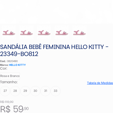
SANDÁLIA BEBÊ FEMININA HELLO KITTY -
23349-BO812
Cod.:
0620490
Marca:
HELLO KITTY
Cor:
Rosa e Branco
Tamanho:
Tabela de Medidas
27
28
29
30
31
33
R$ 119,90
R$ 59
,90