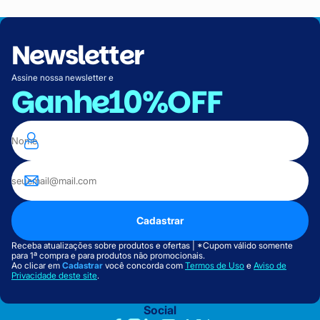
Newsletter
Assine nossa newsletter e
Ganhe
10%OFF
Cadastrar
Receba atualizações sobre produtos e ofertas | *Cupom válido somente
para 1ª compra e para produtos não promocionais.
Ao clicar em
Cadastrar
você concorda com
Termos de Uso
e
Aviso de
Privacidade deste site
.
Social