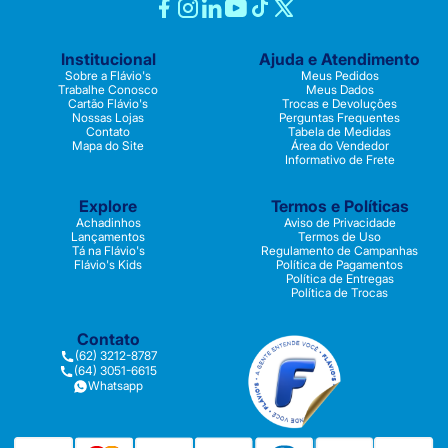
Institucional
Ajuda e Atendimento
Sobre a Flávio's
Meus Pedidos
Trabalhe Conosco
Meus Dados
Cartão Flávio's
Trocas e Devoluções
Nossas Lojas
Perguntas Frequentes
Contato
Tabela de Medidas
Mapa do Site
Área do Vendedor
Informativo de Frete
Explore
Termos e Políticas
Achadinhos
Aviso de Privacidade
Lançamentos
Termos de Uso
Tá na Flávio's
Regulamento de Campanhas
Flávio's Kids
Política de Pagamentos
Política de Entregas
Política de Trocas
Contato
(62) 3212-8787
(64) 3051-6615
Whatsapp