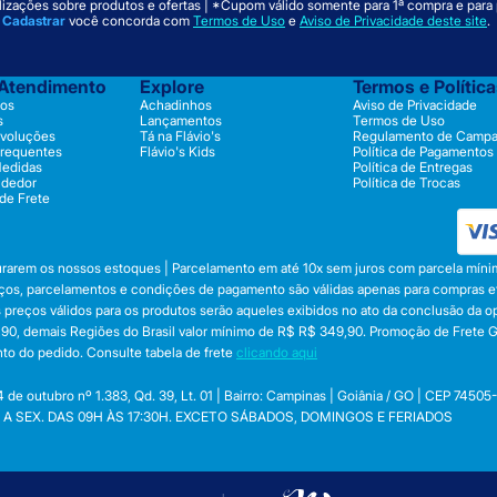
izações sobre produtos e ofertas | *Cupom válido somente para 1ª compra e para
m
Cadastrar
você concorda com
Termos de Uso
e
Aviso de Privacidade deste site
.
 Atendimento
Explore
Termos e Polític
os
Achadinhos
Aviso de Privacidade
s
Lançamentos
Termos de Uso
evoluções
Tá na Flávio's
Regulamento de Camp
Frequentes
Flávio's Kids
Política de Pagamentos
Medidas
Política de Entregas
ndedor
Política de Trocas
 de Frete
durarem os nossos estoques | Parcelamento em até 10x sem juros com parcela mínim
preços, parcelamentos e condições de pagamento são válidas apenas para compras efe
 Os preços válidos para os produtos serão aqueles exibidos no ato da conclusão da 
, demais Regiões do Brasil valor mínimo de R$ R$ 349,90. Promoção de Frete Gráti
to do pedido. Consulte tabela de frete
clicando aqui
utubro nº 1.383, Qd. 39, Lt. 01 | Bairro: Campinas | Goiânia / GO | CEP 74505
 SEG. A SEX. DAS 09H ÀS 17:30H. EXCETO SÁBADOS, DOMINGOS E FERIADOS