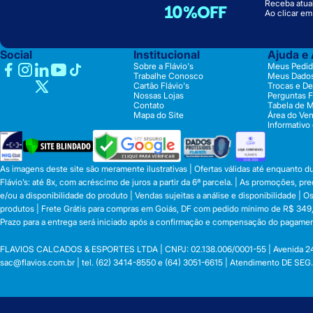
Receba atual
10%OFF
Ao clicar e
Social
Institucional
Ajuda e
Sobre a Flávio's
Meus Pedid
Trabalhe Conosco
Meus Dado
Cartão Flávio's
Trocas e D
Nossas Lojas
Perguntas 
Contato
Tabela de 
Mapa do Site
Área do Ve
Informativo
As imagens deste site são meramente ilustrativas | Ofertas válidas até enquanto 
Flávio’s: até 8x, com acréscimo de juros a partir da 6ª parcela. | As promoções, 
e/ou a disponibilidade do produto | Vendas sujeitas a análise e disponibilidade |
produtos | Frete Grátis para compras em Goiás, DF com pedido mínimo de R$ 349,90
Prazo para a entrega será iniciado após a confirmação e compensação do pagamen
FLAVIOS CALCADOS & ESPORTES LTDA | CNPJ: 02.138.006/0001-55 | Avenida 24 de o
sac@flavios.com.br
| tel. (62) 3414-8550 e (64) 3051-6615 | Atendimento DE