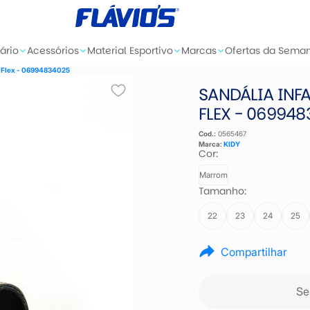
ário
Acessórios
Material Esportivo
Marcas
Ofertas da Sema
y Flex - 06994834025
SANDÁLIA INF
FLEX - 06994
Cod.:
0565467
Marca:
KIDY
Cor:
Marrom
Tamanho:
22
23
24
25
Compartilhar
Se