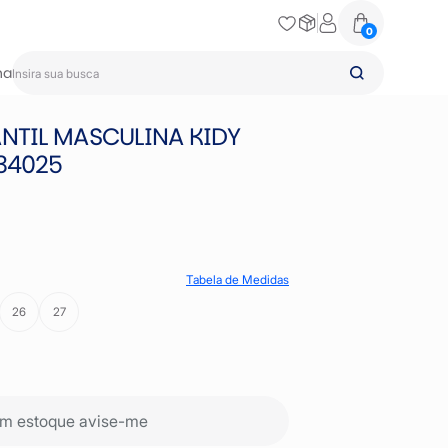
0
na
ANTIL MASCULINA KIDY
834025
Tabela de Medidas
26
27
m estoque avise-me