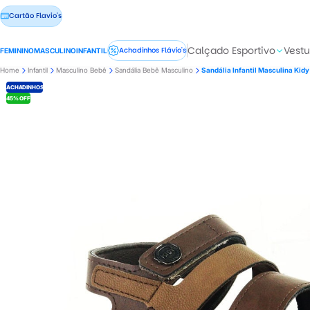
Cartão Flavio's
Calçado Esportivo
Vestu
Achadinhos Flávio's
FEMININO
MASCULINO
INFANTIL
Home
Infantil
Masculino Bebê
Sandália Bebê Masculino
Sandália Infantil Masculina Kid
ACHADINHOS
45% OFF