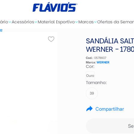
ário
Acessórios
Material Esportivo
Marcas
Ofertas da Sema
12
SANDÁLIA SAL
WERNER - 178
Cod.:
0578607
Marca:
WERNER
Cor:
Ouro
Tamanho:
39
Compartilhar
Se