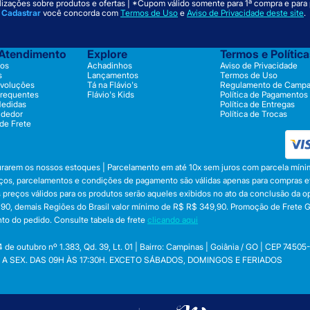
izações sobre produtos e ofertas | *Cupom válido somente para 1ª compra e para
m
Cadastrar
você concorda com
Termos de Uso
e
Aviso de Privacidade deste site
.
 Atendimento
Explore
Termos e Polític
os
Achadinhos
Aviso de Privacidade
s
Lançamentos
Termos de Uso
evoluções
Tá na Flávio's
Regulamento de Camp
Frequentes
Flávio's Kids
Política de Pagamentos
Medidas
Política de Entregas
ndedor
Política de Trocas
 de Frete
durarem os nossos estoques | Parcelamento em até 10x sem juros com parcela mínim
preços, parcelamentos e condições de pagamento são válidas apenas para compras efe
 Os preços válidos para os produtos serão aqueles exibidos no ato da conclusão da 
, demais Regiões do Brasil valor mínimo de R$ R$ 349,90. Promoção de Frete Gráti
to do pedido. Consulte tabela de frete
clicando aqui
utubro nº 1.383, Qd. 39, Lt. 01 | Bairro: Campinas | Goiânia / GO | CEP 74505
 SEG. A SEX. DAS 09H ÀS 17:30H. EXCETO SÁBADOS, DOMINGOS E FERIADOS