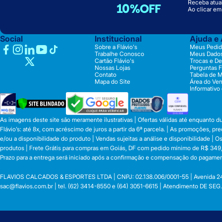
Receba atual
10%OFF
Ao clicar e
Social
Institucional
Ajuda e
Sobre a Flávio's
Meus Pedid
Trabalhe Conosco
Meus Dado
Cartão Flávio's
Trocas e D
Nossas Lojas
Perguntas 
Contato
Tabela de 
Mapa do Site
Área do Ve
Informativo
As imagens deste site são meramente ilustrativas | Ofertas válidas até enquanto 
Flávio’s: até 8x, com acréscimo de juros a partir da 6ª parcela. | As promoções, 
e/ou a disponibilidade do produto | Vendas sujeitas a análise e disponibilidade |
produtos | Frete Grátis para compras em Goiás, DF com pedido mínimo de R$ 349,90
Prazo para a entrega será iniciado após a confirmação e compensação do pagamen
FLAVIOS CALCADOS & ESPORTES LTDA | CNPJ: 02.138.006/0001-55 | Avenida 24 de o
sac@flavios.com.br
| tel. (62) 3414-8550 e (64) 3051-6615 | Atendimento DE