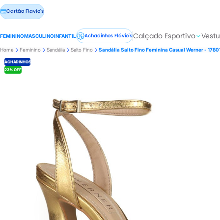
Cartão Flavio's
Calçado Esportivo
Vestu
Achadinhos Flávio's
FEMININO
MASCULINO
INFANTIL
Home
Feminino
Sandália
Salto Fino
Sandália Salto Fino Feminina Casual Werner - 1780
ACHADINHOS
23% OFF