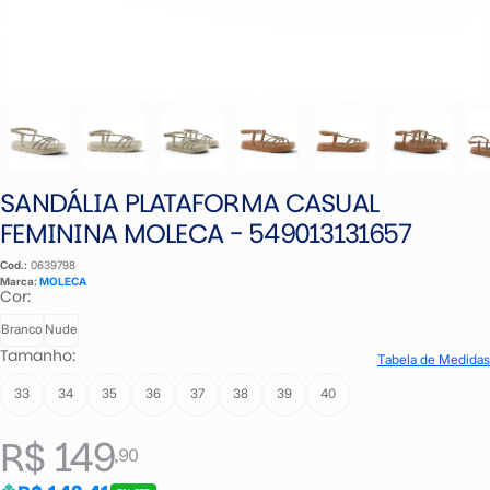
SANDÁLIA PLATAFORMA CASUAL
FEMININA MOLECA - 549013131657
Cod.:
0639798
Marca:
MOLECA
Cor:
Branco
Nude
Tamanho:
Tabela de Medidas
33
34
35
36
37
38
39
40
R$ 149
,90