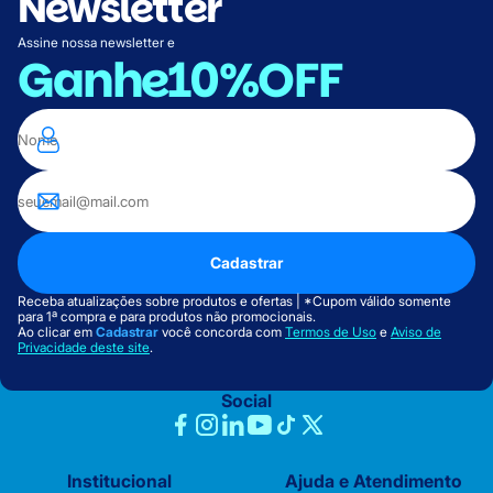
Newsletter
Assine nossa newsletter e
Ganhe
10%OFF
Cadastrar
Receba atualizações sobre produtos e ofertas | *Cupom válido somente
para 1ª compra e para produtos não promocionais.
Ao clicar em
Cadastrar
você concorda com
Termos de Uso
e
Aviso de
Privacidade deste site
.
Social
Institucional
Ajuda e Atendimento