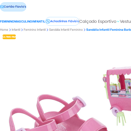
Cartão Flavio's
Calçado Esportivo
Vestu
Achadinhos Flávio's
FEMININO
MASCULINO
INFANTIL
Home
Infantil
Feminino Infantil
Sandália Infantil Feminino
Sandália Infantil Feminina Bar
ÚLTIMO PAR