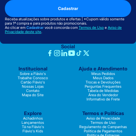
Cadastrar
Receba atualizações sobre produtos e ofertas | *Cupom válido somente
para 1ª compra e para produtos não promocionais.
Ao clicar em
Cadastrar
você concorda com
Termos de Uso
e
Aviso de
Privacidade deste site
.
Social
Institucional
Ajuda e Atendimento
Sobre a Flávio's
Meus Pedidos
Trabalhe Conosco
Meus Dados
Cartão Flávio's
Trocas e Devoluções
Nossas Lojas
Perguntas Frequentes
Contato
Tabela de Medidas
Mapa do Site
Área do Vendedor
Informativo de Frete
Explore
Termos e Políticas
Achadinhos
Aviso de Privacidade
Lançamentos
Termos de Uso
Tá na Flávio's
Regulamento de Campanhas
Flávio's Kids
Política de Pagamentos
Política de Entregas