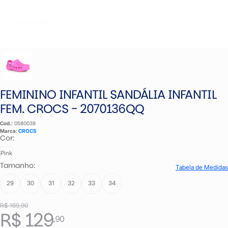
FEMININO INFANTIL SANDÁLIA INFANTIL
FEM. CROCS - 2070136QQ
Cod.:
0580039
Marca:
CROCS
Cor:
Pink
Tamanho:
Tabela de Medidas
29
30
31
32
33
34
R$ 169,90
R$ 129
,90