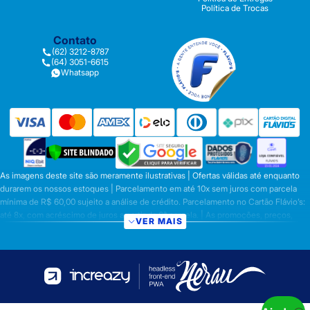
Política de Trocas
Contato
(62) 3212-8787
(64) 3051-6615
Whatsapp
As imagens deste site são meramente ilustrativas | Ofertas válidas até enquanto
durarem os nossos estoques | Parcelamento em até 10x sem juros com parcela
mínima de R$ 60,00 sujeito a análise de crédito. Parcelamento no Cartão Flávio’s:
até 8x, com acréscimo de juros a partir da 6ª parcela. | As promoções, preços,
VER MAIS
parcelamentos e condições de pagamento são válidas apenas para compras
efetuadas nesta loja virtual | A inclusão no carrinho não garante o preço e/ou a
disponibilidade do produto | Vendas sujeitas a análise e disponibilidade | Os
preços válidos para os produtos serão aqueles exibidos no ato da conclusão da
operação, conforme exibição, e desde que haja disponibilidade dos produtos |
Frete Grátis para compras em Goiás, DF com pedido mínimo de R$ 349,90,
demais Regiões do Brasil valor mínimo de R$ R$ 349,90. Promoção de Frete