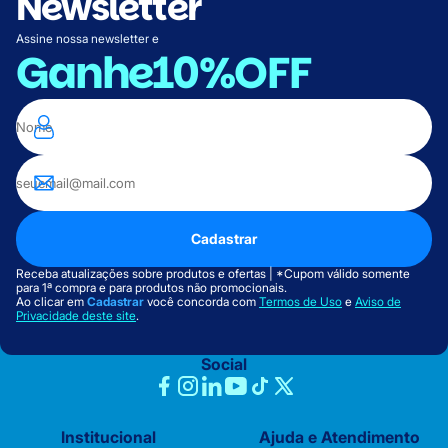
Newsletter
Assine nossa newsletter e
Ganhe
10%OFF
Cadastrar
Receba atualizações sobre produtos e ofertas | *Cupom válido somente
para 1ª compra e para produtos não promocionais.
Ao clicar em
Cadastrar
você concorda com
Termos de Uso
e
Aviso de
Privacidade deste site
.
Social
Institucional
Ajuda e Atendimento