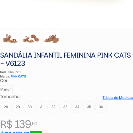
SANDÁLIA INFANTIL FEMININA PINK CATS
- V6123
Cod.:
0640726
Marca:
PINK CATS
Cor:
Marrom
Tamanho:
Tabela de Medidas
28
29
30
31
32
33
34
35
36
R$ 139
,90