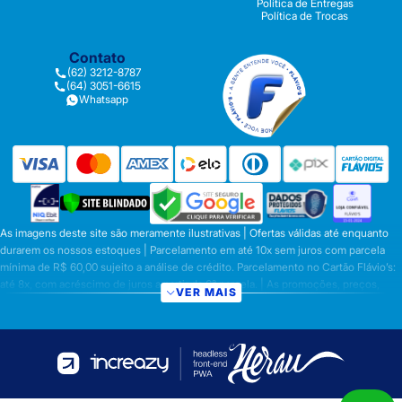
Política de Entregas
Política de Trocas
Contato
(62) 3212-8787
(64) 3051-6615
Whatsapp
As imagens deste site são meramente ilustrativas | Ofertas válidas até enquanto
durarem os nossos estoques | Parcelamento em até 10x sem juros com parcela
mínima de R$ 60,00 sujeito a análise de crédito. Parcelamento no Cartão Flávio’s:
até 8x, com acréscimo de juros a partir da 6ª parcela. | As promoções, preços,
VER MAIS
parcelamentos e condições de pagamento são válidas apenas para compras
efetuadas nesta loja virtual | A inclusão no carrinho não garante o preço e/ou a
disponibilidade do produto | Vendas sujeitas a análise e disponibilidade | Os
preços válidos para os produtos serão aqueles exibidos no ato da conclusão da
operação, conforme exibição, e desde que haja disponibilidade dos produtos |
Frete Grátis para compras em Goiás, DF com pedido mínimo de R$ 349,90,