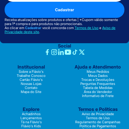
Cadastrar
Receba atualizações sobre produtos e ofertas | *Cupom válido somente
para 1ª compra e para produtos não promocionais.
Ao clicar em
Cadastrar
você concorda com
Termos de Uso
e
Aviso de
Privacidade deste site
.
Social
Institucional
Ajuda e Atendimento
Sobre a Flávio's
Meus Pedidos
Trabalhe Conosco
Meus Dados
Cartão Flávio's
Trocas e Devoluções
Nossas Lojas
Perguntas Frequentes
Contato
Tabela de Medidas
Mapa do Site
Área do Vendedor
Informativo de Frete
Explore
Termos e Políticas
Achadinhos
Aviso de Privacidade
Lançamentos
Termos de Uso
Tá na Flávio's
Regulamento de Campanhas
Flávio's Kids
Política de Pagamentos