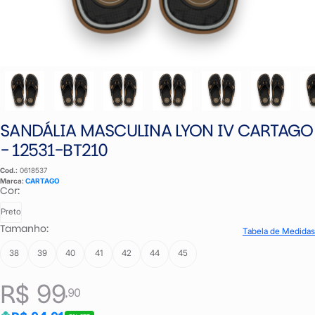
SANDÁLIA MASCULINA LYON IV CARTAGO
- 12531-BT210
Cod.:
0618537
Marca:
CARTAGO
Cor:
Preto
Tamanho:
Tabela de Medidas
38
39
40
41
42
44
45
R$ 99
,90