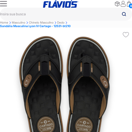
Home
Masculino
Chinelo Masculino
Dedo
Sandália Masculina Lyon IV Cartago - 12531-bt210