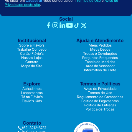
Ao clicar em
Cadastrar
você concorda com
Termos de Uso
e
Aviso de
Privacidade deste site
.
Social
Institucional
Ajuda e Atendimento
Sobre a Flávio's
Meus Pedidos
Trabalhe Conosco
Meus Dados
Cartão Flávio's
Trocas e Devoluções
Nossas Lojas
Perguntas Frequentes
Contato
Tabela de Medidas
Mapa do Site
Área do Vendedor
Informativo de Frete
Explore
Termos e Políticas
Achadinhos
Aviso de Privacidade
Lançamentos
Termos de Uso
Tá na Flávio's
Regulamento de Campanhas
Flávio's Kids
Política de Pagamentos
Política de Entregas
Política de Trocas
Contato
(62) 3212-8787