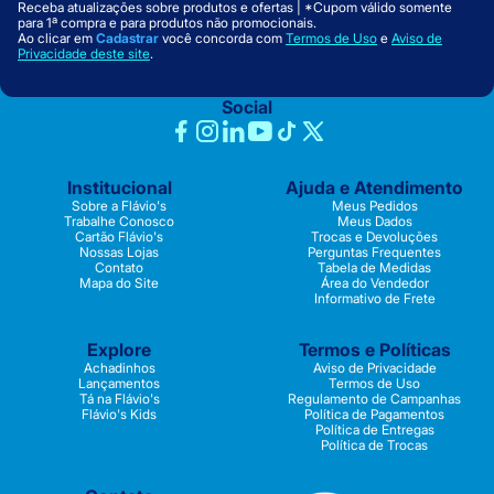
Receba atualizações sobre produtos e ofertas | *Cupom válido somente
para 1ª compra e para produtos não promocionais.
Ao clicar em
Cadastrar
você concorda com
Termos de Uso
e
Aviso de
Privacidade deste site
.
Social
Institucional
Ajuda e Atendimento
Sobre a Flávio's
Meus Pedidos
Trabalhe Conosco
Meus Dados
Cartão Flávio's
Trocas e Devoluções
Nossas Lojas
Perguntas Frequentes
Contato
Tabela de Medidas
Mapa do Site
Área do Vendedor
Informativo de Frete
Explore
Termos e Políticas
Achadinhos
Aviso de Privacidade
Lançamentos
Termos de Uso
Tá na Flávio's
Regulamento de Campanhas
Flávio's Kids
Política de Pagamentos
Política de Entregas
Política de Trocas