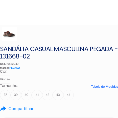
SANDÁLIA CASUAL MASCULINA PEGADA -
131668-02
Cod.:
0582240
Marca:
PEGADA
Cor:
Pinhao
Tamanho:
Tabela de Medidas
37
39
40
41
42
43
44
Compartilhar