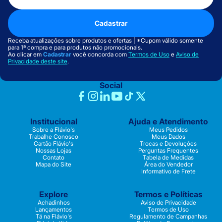
Cadastrar
Receba atualizações sobre produtos e ofertas | *Cupom válido somente
para 1ª compra e para produtos não promocionais.
Ao clicar em
Cadastrar
você concorda com
Termos de Uso
e
Aviso de
Privacidade deste site
.
Social
Institucional
Ajuda e Atendimento
Sobre a Flávio's
Meus Pedidos
Trabalhe Conosco
Meus Dados
Cartão Flávio's
Trocas e Devoluções
Nossas Lojas
Perguntas Frequentes
Contato
Tabela de Medidas
Mapa do Site
Área do Vendedor
Informativo de Frete
Explore
Termos e Políticas
Achadinhos
Aviso de Privacidade
Lançamentos
Termos de Uso
Tá na Flávio's
Regulamento de Campanhas