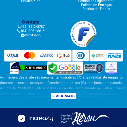
Flávio's Kids
Política de Pagamentos
Política de Entregas
Política de Trocas
Contato
(62) 3212-8787
(64) 3051-6615
Whatsapp
As imagens deste site são meramente ilustrativas | Ofertas válidas até enquanto
durarem os nossos estoques | Parcelamento em até 10x sem juros com parcela
mínima de R$ 60,00 sujeito a análise de crédito. Parcelamento no Cartão Flávio’s:
até 8x, com acréscimo de juros a partir da 6ª parcela. | As promoções, preços,
VER MAIS
parcelamentos e condições de pagamento são válidas apenas para compras
efetuadas nesta loja virtual | A inclusão no carrinho não garante o preço e/ou a
disponibilidade do produto | Vendas sujeitas a análise e disponibilidade | Os
preços válidos para os produtos serão aqueles exibidos no ato da conclusão da
operação, conforme exibição, e desde que haja disponibilidade dos produtos |
Frete Grátis para compras em Goiás, DF com pedido mínimo de R$ 349,90,