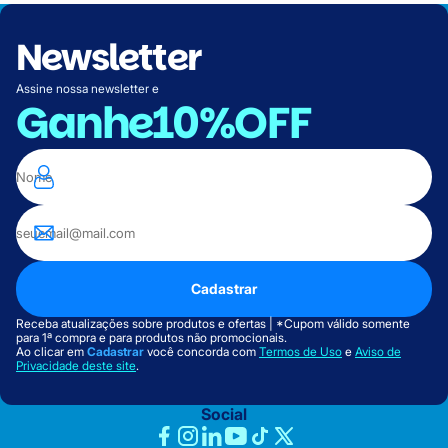
Newsletter
Assine nossa newsletter e
Ganhe
10%OFF
Cadastrar
Receba atualizações sobre produtos e ofertas | *Cupom válido somente
para 1ª compra e para produtos não promocionais.
Ao clicar em
Cadastrar
você concorda com
Termos de Uso
e
Aviso de
Privacidade deste site
.
Social