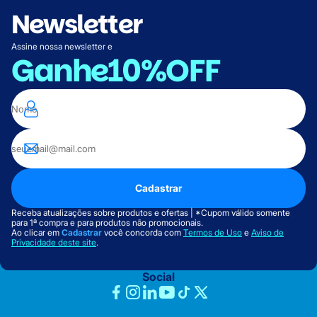
Newsletter
Assine nossa newsletter e
Ganhe
10%OFF
Cadastrar
Receba atualizações sobre produtos e ofertas | *Cupom válido somente
para 1ª compra e para produtos não promocionais.
Ao clicar em
Cadastrar
você concorda com
Termos de Uso
e
Aviso de
Privacidade deste site
.
Social