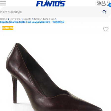
Home
Feminino
Sapato
Scarpin Salto Fino
Sapato Scarpin Salto Fino Laysa Monteiro - 10289749
ÚLTIMO PAR