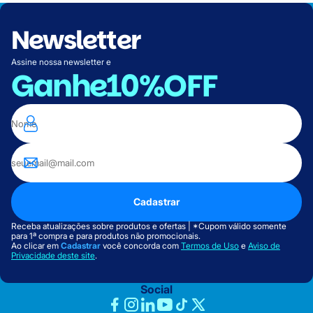
Newsletter
Assine nossa newsletter e
Ganhe
10%OFF
Cadastrar
Receba atualizações sobre produtos e ofertas | *Cupom válido somente
para 1ª compra e para produtos não promocionais.
Ao clicar em
Cadastrar
você concorda com
Termos de Uso
e
Aviso de
Privacidade deste site
.
Social