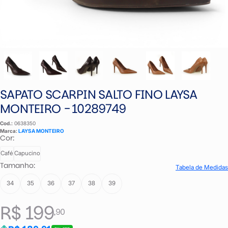
SAPATO SCARPIN SALTO FINO LAYSA
MONTEIRO - 10289749
Cod.:
0638350
Marca:
LAYSA MONTEIRO
Cor:
Café
Capucino
Tamanho:
Tabela de Medidas
34
35
36
37
38
39
R$ 199
,90