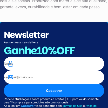
casuais e sociais. Produzido com materiais de alta qualidade,
garante leveza, durabilidade e bem-estar em cada passo.
Newsletter
Assine nossa newsletter e
Ganhe
10%OFF
Cadastrar
Receba atualizações sobre produtos e ofertas | *Cupom válido somente
para 1ª compra e para produtos não promocionais.
Ao clicar em
Cadastrar
você concorda com
Termos de Uso
e
Aviso de