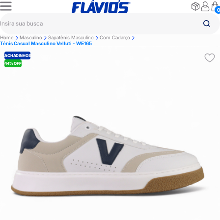
Home
Masculino
Sapatênis Masculino
Com Cadarço
Tênis Casual Masculino Velluti - WE165
ACHADINHOS
44% OFF