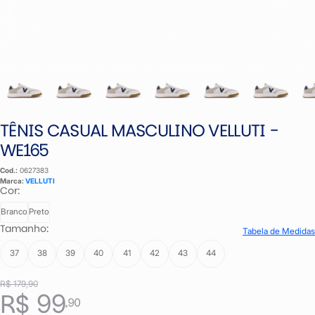
TÊNIS CASUAL MASCULINO VELLUTI -
WE165
Cod.:
0627383
Marca:
VELLUTI
Cor:
Branco
Preto
Tamanho:
Tabela de Medidas
37
38
39
40
41
42
43
44
R$ 179,90
R$ 99
,90