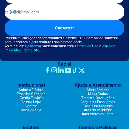
Cadastrar
Receba atualizações sobre produtos e ofertas | *Cupom válido somente
para 1ª compra e para produtos não promocionais.
Ao clicar em
Cadastrar
você concorda com
Termos de Uso
e
Aviso de
Privacidade deste site
.
Social
Institucional
Ajuda e Atendimento
Sobre a Flávio's
Meus Pedidos
Trabalhe Conosco
Meus Dados
Cartão Flávio's
Trocas e Devoluções
Nossas Lojas
Perguntas Frequentes
Contato
Tabela de Medidas
Mapa do Site
Área do Vendedor
Informativo de Frete
Explore
Termos e Políticas