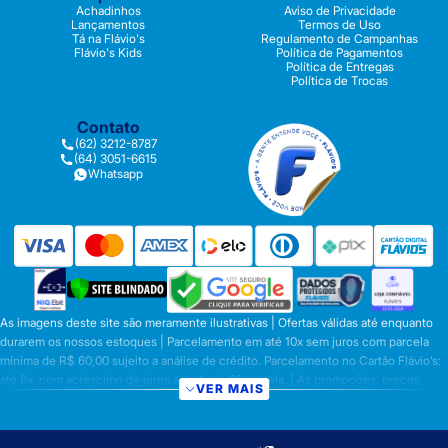
Achadinhos
Aviso de Privacidade
Lançamentos
Termos de Uso
Tá na Flávio's
Regulamento de Campanhas
Flávio's Kids
Política de Pagamentos
Política de Entregas
Política de Trocas
Contato
(62) 3212-8787
(64) 3051-6615
Whatsapp
As imagens deste site são meramente ilustrativas | Ofertas válidas até enquanto
durarem os nossos estoques | Parcelamento em até 10x sem juros com parcela
mínima de R$ 60,00 sujeito a análise de crédito. Parcelamento no Cartão Flávio’s:
até 8x, com acréscimo de juros a partir da 6ª parcela. | As promoções, preços,
VER MAIS
parcelamentos e condições de pagamento são válidas apenas para compras
efetuadas nesta loja virtual | A inclusão no carrinho não garante o preço e/ou a
disponibilidade do produto | Vendas sujeitas a análise e disponibilidade | Os