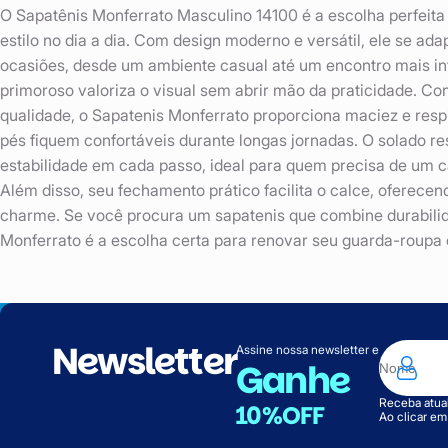
O Sapatênis Monferrato Masculino 14100 é a escolha perfeita
estilo no dia a dia. Com design moderno e versátil, ele se ada
ocasiões, desde um ambiente casual até um encontro mais i
primoroso valoriza o visual sem abrir mão da praticidade. Co
qualidade, o Sapatenis Monferrato proporciona maciez e respi
pés fiquem confortáveis durante longas jornadas. O solado re
estabilidade em cada passo, ideal para quem precisa de um ca
Além disso, seu fechamento prático facilita o calce, oferec
charme. Se você procura um sapatenis que combine durabilida
Monferrato é a escolha certa para renovar seu guarda-roupa 
Newsletter
Assine nossa newsletter e
Ganhe
Receba atual
10%OFF
Ao clicar e