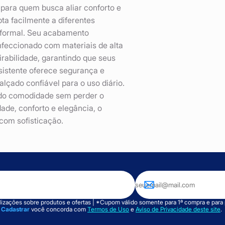
 para quem busca aliar conforto e
pta facilmente a diferentes
nformal. Seu acabamento
nfeccionado com materiais de alta
rabilidade, garantindo que seus
sistente oferece segurança e
lçado confiável para o uso diário.
endo comodidade sem perder o
de, conforto e elegância, o
com sofisticação.
izações sobre produtos e ofertas | *Cupom válido somente para 1ª compra e para
m
Cadastrar
você concorda com
Termos de Uso
e
Aviso de Privacidade deste site
.