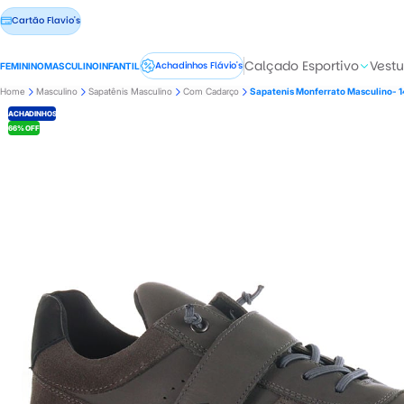
Cartão Flavio's
Calçado Esportivo
Vestu
Achadinhos Flávio's
FEMININO
MASCULINO
INFANTIL
Home
Masculino
Sapatênis Masculino
Com Cadarço
Sapatenis Monferrato Masculino- 
ACHADINHOS
66% OFF