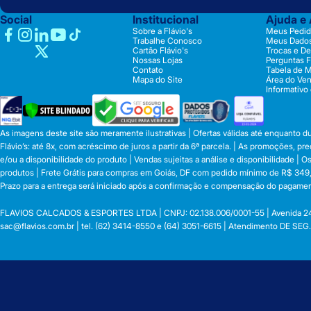
Social
Institucional
Ajuda e
Sobre a Flávio's
Meus Pedid
Trabalhe Conosco
Meus Dado
Cartão Flávio's
Trocas e D
Nossas Lojas
Perguntas 
Contato
Tabela de 
Mapa do Site
Área do Ve
Informativo
As imagens deste site são meramente ilustrativas | Ofertas válidas até enquanto 
Flávio’s: até 8x, com acréscimo de juros a partir da 6ª parcela. | As promoções, 
e/ou a disponibilidade do produto | Vendas sujeitas a análise e disponibilidade |
produtos | Frete Grátis para compras em Goiás, DF com pedido mínimo de R$ 349,90
Prazo para a entrega será iniciado após a confirmação e compensação do pagamen
FLAVIOS CALCADOS & ESPORTES LTDA | CNPJ: 02.138.006/0001-55 | Avenida 24 de o
sac@flavios.com.br
| tel. (62) 3414-8550 e (64) 3051-6615 | Atendimento DE