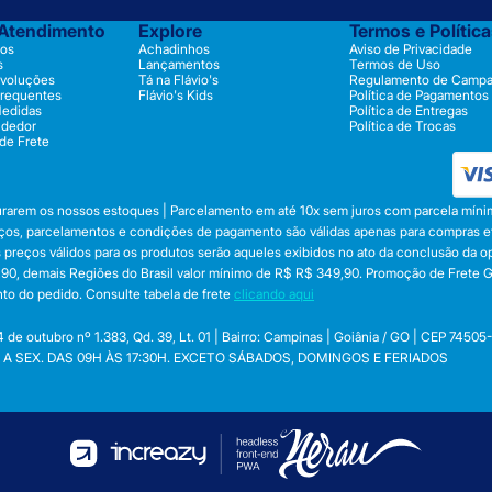
 Atendimento
Explore
Termos e Polític
os
Achadinhos
Aviso de Privacidade
s
Lançamentos
Termos de Uso
evoluções
Tá na Flávio's
Regulamento de Camp
Frequentes
Flávio's Kids
Política de Pagamentos
Medidas
Política de Entregas
ndedor
Política de Trocas
 de Frete
durarem os nossos estoques | Parcelamento em até 10x sem juros com parcela mínim
preços, parcelamentos e condições de pagamento são válidas apenas para compras efe
 Os preços válidos para os produtos serão aqueles exibidos no ato da conclusão da 
, demais Regiões do Brasil valor mínimo de R$ R$ 349,90. Promoção de Frete Gráti
to do pedido. Consulte tabela de frete
clicando aqui
utubro nº 1.383, Qd. 39, Lt. 01 | Bairro: Campinas | Goiânia / GO | CEP 74505
 SEG. A SEX. DAS 09H ÀS 17:30H. EXCETO SÁBADOS, DOMINGOS E FERIADOS