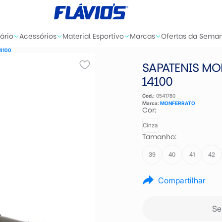
ário
Acessórios
Material Esportivo
Marcas
Ofertas da Sema
14100
SAPATENIS M
14100
Cod.:
0541780
Marca:
MONFERRATO
Cor:
Cinza
Tamanho:
39
40
41
42
Compartilhar
Se