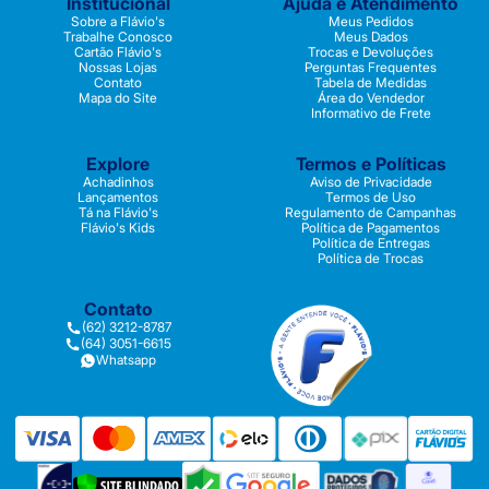
Institucional
Ajuda e Atendimento
Sobre a Flávio's
Meus Pedidos
Trabalhe Conosco
Meus Dados
Cartão Flávio's
Trocas e Devoluções
Nossas Lojas
Perguntas Frequentes
Contato
Tabela de Medidas
Mapa do Site
Área do Vendedor
Informativo de Frete
Explore
Termos e Políticas
Achadinhos
Aviso de Privacidade
Lançamentos
Termos de Uso
Tá na Flávio's
Regulamento de Campanhas
Flávio's Kids
Política de Pagamentos
Política de Entregas
Política de Trocas
Contato
(62) 3212-8787
(64) 3051-6615
Whatsapp