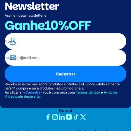
Newsletter
Assine nossa newsletter e
Ganhe
10%OFF
Cadastrar
Receba atualizações sobre produtos e ofertas | *Cupom válido somente
para 1ª compra e para produtos não promocionais.
Ao clicar em
Cadastrar
você concorda com
Termos de Uso
e
Aviso de
Privacidade deste site
.
Social