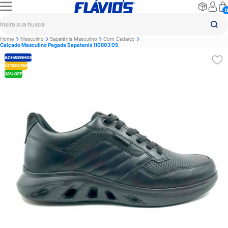
Home
Masculino
Sapatênis Masculino
Com Cadarço
Calçado Masculino Pegada Sapatenis 110803 09
ACHADINHOS
ÚLTIMO PAR
38% OFF