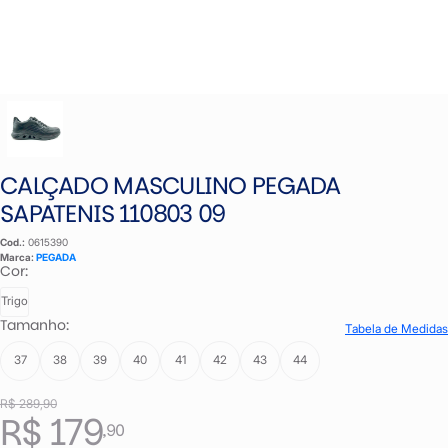
CALÇADO MASCULINO PEGADA
SAPATENIS 110803 09
Cod.:
0615390
Marca:
PEGADA
Cor:
Trigo
Tamanho:
Tabela de Medidas
37
38
39
40
41
42
43
44
R$ 289,90
R$ 179
,90