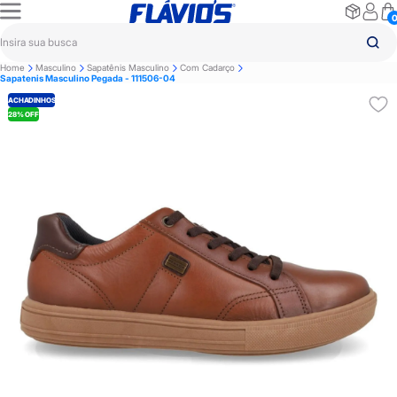
Home
Masculino
Sapatênis Masculino
Com Cadarço
Sapatenis Masculino Pegada - 111506-04
ACHADINHOS
28% OFF