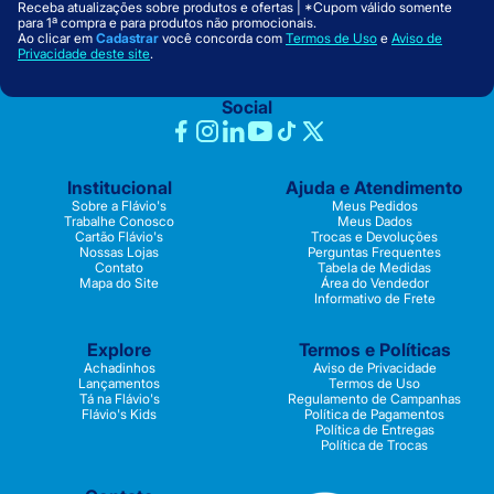
Receba atualizações sobre produtos e ofertas | *Cupom válido somente
para 1ª compra e para produtos não promocionais.
Ao clicar em
Cadastrar
você concorda com
Termos de Uso
e
Aviso de
Privacidade deste site
.
Social
Institucional
Ajuda e Atendimento
Sobre a Flávio's
Meus Pedidos
Trabalhe Conosco
Meus Dados
Cartão Flávio's
Trocas e Devoluções
Nossas Lojas
Perguntas Frequentes
Contato
Tabela de Medidas
Mapa do Site
Área do Vendedor
Informativo de Frete
Explore
Termos e Políticas
Achadinhos
Aviso de Privacidade
Lançamentos
Termos de Uso
Tá na Flávio's
Regulamento de Campanhas
Flávio's Kids
Política de Pagamentos
Política de Entregas
Política de Trocas