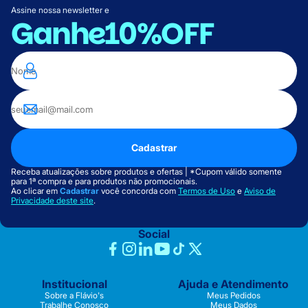
Assine nossa newsletter e
Ganhe
10%OFF
Cadastrar
Receba atualizações sobre produtos e ofertas | *Cupom válido somente
para 1ª compra e para produtos não promocionais.
Ao clicar em
Cadastrar
você concorda com
Termos de Uso
e
Aviso de
Privacidade deste site
.
Social
Institucional
Ajuda e Atendimento
Sobre a Flávio's
Meus Pedidos
Trabalhe Conosco
Meus Dados