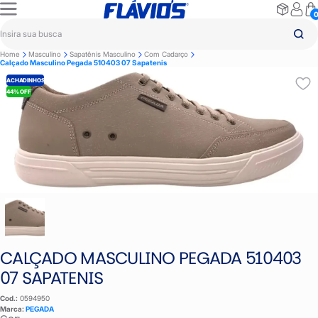
Home
Masculino
Sapatênis Masculino
Com Cadarço
Calçado Masculino Pegada 510403 07 Sapatenis
ACHADINHOS
44% OFF
CALÇADO MASCULINO PEGADA 510403
07 SAPATENIS
Cod.:
0594950
Marca:
PEGADA