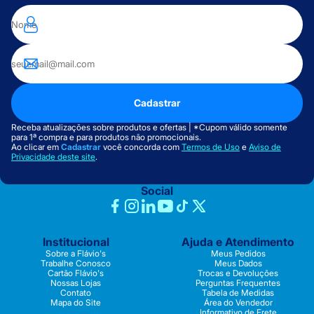
Cadastrar
Receba atualizações sobre produtos e ofertas | *Cupom válido somente
para 1ª compra e para produtos não promocionais.
Ao clicar em
Cadastrar
você concorda com
Termos de Uso
e
Aviso de
Privacidade deste site
.
Social
Institucional
Ajuda e Atendimento
Sobre a Flávio's
Meus Pedidos
Trabalhe Conosco
Meus Dados
Cartão Flávio's
Trocas e Devoluções
Nossas Lojas
Perguntas Frequentes
Contato
Tabela de Medidas
Mapa do Site
Área do Vendedor
Informativo de Frete