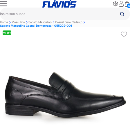
Home
Masculino
Sapato Masculino
Casual Sem Cadarço
Sapato Masculino Casual Democrata - 055202-001
7% OFF