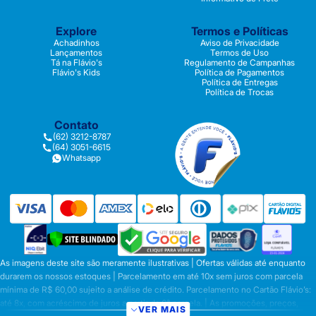
Explore
Termos e Políticas
Achadinhos
Aviso de Privacidade
Lançamentos
Termos de Uso
Tá na Flávio's
Regulamento de Campanhas
Flávio's Kids
Política de Pagamentos
Política de Entregas
Política de Trocas
Contato
(62) 3212-8787
(64) 3051-6615
Whatsapp
As imagens deste site são meramente ilustrativas | Ofertas válidas até enquanto
durarem os nossos estoques | Parcelamento em até 10x sem juros com parcela
mínima de R$ 60,00 sujeito a análise de crédito. Parcelamento no Cartão Flávio’s:
até 8x, com acréscimo de juros a partir da 6ª parcela. | As promoções, preços,
VER MAIS