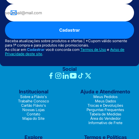
Cadastrar
Receba atualizações sobre produtos e ofertas | *Cupom válido somente
para 1ª compra e para produtos não promocionais.
Ao clicar em
Cadastrar
você concorda com
Termos de Uso
e
Aviso de
Privacidade deste site
.
Social
Institucional
Ajuda e Atendimento
Sobre a Flávio's
Meus Pedidos
Trabalhe Conosco
Meus Dados
Cartão Flávio's
Trocas e Devoluções
Nossas Lojas
Perguntas Frequentes
Contato
Tabela de Medidas
Mapa do Site
Área do Vendedor
Informativo de Frete
Explore
Termos e Políticas