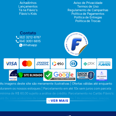
Achadinhos
Aviso de Privacidade
Lançamentos
Termos de Uso
Tá na Flávio's
Regulamento de Campanhas
Flávio's Kids
Política de Pagamentos
Política de Entregas
Política de Trocas
Contato
(62) 3212-8787
(64) 3051-6615
Whatsapp
As imagens deste site são meramente ilustrativas | Ofertas válidas até enquanto
durarem os nossos estoques | Parcelamento em até 10x sem juros com parcela
mínima de R$ 60,00 sujeito a análise de crédito. Parcelamento no Cartão Flávio’s:
até 8x, com acréscimo de juros a partir da 6ª parcela. | As promoções, preços,
VER MAIS
parcelamentos e condições de pagamento são válidas apenas para compras
efetuadas nesta loja virtual | A inclusão no carrinho não garante o preço e/ou a
disponibilidade do produto | Vendas sujeitas a análise e disponibilidade | Os