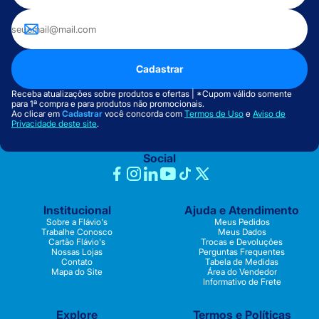
Cadastrar
Receba atualizações sobre produtos e ofertas | *Cupom válido somente
para 1ª compra e para produtos não promocionais.
Ao clicar em
Cadastrar
você concorda com
Termos de Uso
e
Aviso de
Privacidade deste site
.
Social
Institucional
Ajuda e Atendimento
Sobre a Flávio's
Meus Pedidos
Trabalhe Conosco
Meus Dados
Cartão Flávio's
Trocas e Devoluções
Nossas Lojas
Perguntas Frequentes
Contato
Tabela de Medidas
Mapa do Site
Área do Vendedor
Informativo de Frete
Explore
Termos e Políticas