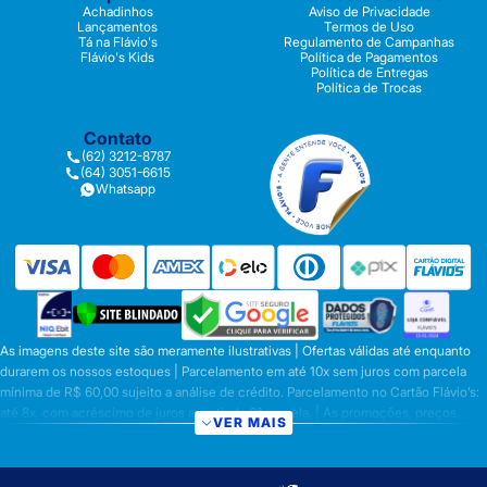
Achadinhos
Aviso de Privacidade
Lançamentos
Termos de Uso
Tá na Flávio's
Regulamento de Campanhas
Flávio's Kids
Política de Pagamentos
Política de Entregas
Política de Trocas
Contato
(62) 3212-8787
(64) 3051-6615
Whatsapp
As imagens deste site são meramente ilustrativas | Ofertas válidas até enquanto
durarem os nossos estoques | Parcelamento em até 10x sem juros com parcela
mínima de R$ 60,00 sujeito a análise de crédito. Parcelamento no Cartão Flávio’s:
até 8x, com acréscimo de juros a partir da 6ª parcela. | As promoções, preços,
VER MAIS
parcelamentos e condições de pagamento são válidas apenas para compras
efetuadas nesta loja virtual | A inclusão no carrinho não garante o preço e/ou a
disponibilidade do produto | Vendas sujeitas a análise e disponibilidade | Os