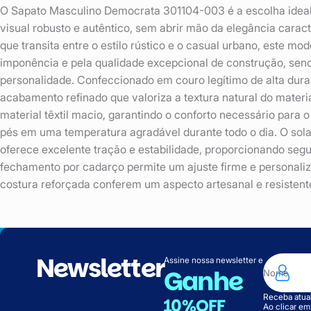
O Sapato Masculino Democrata 301104-003 é a escolha ide
visual robusto e autêntico, sem abrir mão da elegância cara
que transita entre o estilo rústico e o casual urbano, este mo
imponência e pela qualidade excepcional de construção, send
personalidade. Confeccionado em couro legítimo de alta dura
acabamento refinado que valoriza a textura natural do materia
material têxtil macio, garantindo o conforto necessário para
pés em uma temperatura agradável durante todo o dia. O sol
oferece excelente tração e estabilidade, proporcionando se
fechamento por cadarço permite um ajuste firme e personaliz
costura reforçada conferem um aspecto artesanal e resistent
Newsletter
Assine nossa newsletter e
Ganhe
Receba atual
10%OFF
Ao clicar e