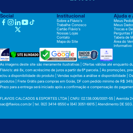
Social
Institucional
Ajuda e
Sobre a Flávio's
Meus Pedid
Trabalhe Conosco
Meus Dado
Cartão Flávio's
Trocas e D
Nossas Lojas
Perguntas 
Contato
Tabela de 
Mapa do Site
Área do Ve
Informativo
As imagens deste site são meramente ilustrativas | Ofertas válidas até enquanto 
Flávio’s: até 8x, com acréscimo de juros a partir da 6ª parcela. | As promoções, 
e/ou a disponibilidade do produto | Vendas sujeitas a análise e disponibilidade |
produtos | Frete Grátis para compras em Goiás, DF com pedido mínimo de R$ 349,90
Prazo para a entrega será iniciado após a confirmação e compensação do pagamen
FLAVIOS CALCADOS & ESPORTES LTDA | CNPJ: 02.138.006/0001-55 | Avenida 24 de o
sac@flavios.com.br
| tel. (62) 3414-8550 e (64) 3051-6615 | Atendimento DE