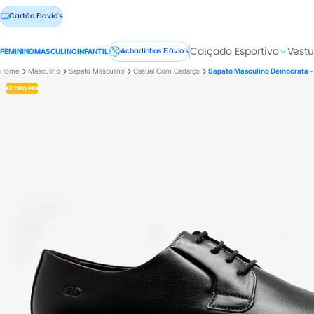
Cartão Flavio's
Calçado Esportivo
Vestu
Achadinhos Flávio's
FEMININO
MASCULINO
INFANTIL
Home
Masculino
Sapato Masculino
Casual Com Cadarço
Sapato Masculino Democrata 
ÚLTIMO PAR