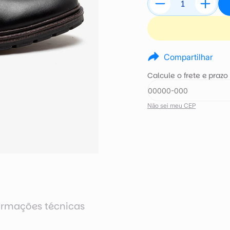
Compartilhar
Calcule o frete e prazo
Não sei meu CEP
ormações técnicas