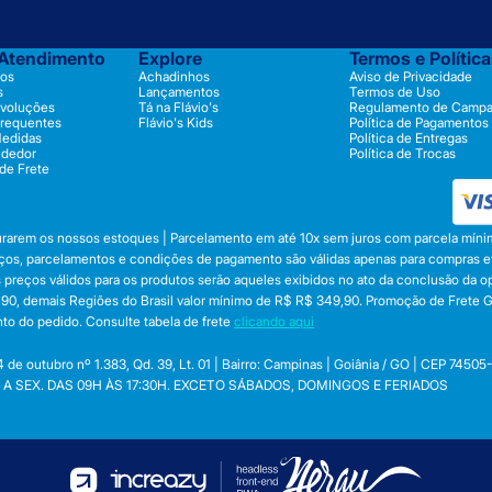
 Atendimento
Explore
Termos e Polític
os
Achadinhos
Aviso de Privacidade
s
Lançamentos
Termos de Uso
evoluções
Tá na Flávio's
Regulamento de Camp
Frequentes
Flávio's Kids
Política de Pagamentos
Medidas
Política de Entregas
ndedor
Política de Trocas
 de Frete
durarem os nossos estoques | Parcelamento em até 10x sem juros com parcela mínim
preços, parcelamentos e condições de pagamento são válidas apenas para compras efe
 Os preços válidos para os produtos serão aqueles exibidos no ato da conclusão da 
, demais Regiões do Brasil valor mínimo de R$ R$ 349,90. Promoção de Frete Gráti
to do pedido. Consulte tabela de frete
clicando aqui
utubro nº 1.383, Qd. 39, Lt. 01 | Bairro: Campinas | Goiânia / GO | CEP 74505
 SEG. A SEX. DAS 09H ÀS 17:30H. EXCETO SÁBADOS, DOMINGOS E FERIADOS