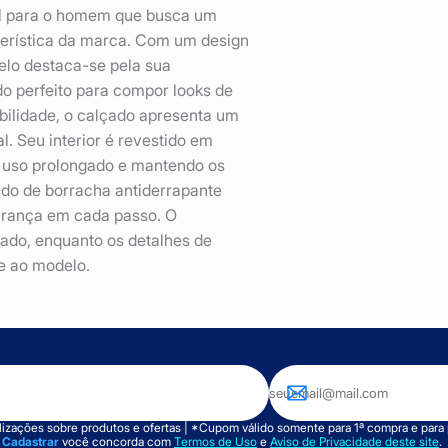
al para o homem que busca um
cterística da marca. Com um design
delo destaca-se pela sua
o perfeito para compor looks de
bilidade, o calçado apresenta um
l. Seu interior é revestido em
 o uso prolongado e mantendo os
ado de borracha antiderrapante
gurança em cada passo. O
ado, enquanto os detalhes de
e ao modelo.
izações sobre produtos e ofertas | *Cupom válido somente para 1ª compra e para
m
Cadastrar
você concorda com
Termos de Uso
e
Aviso de Privacidade deste site
.