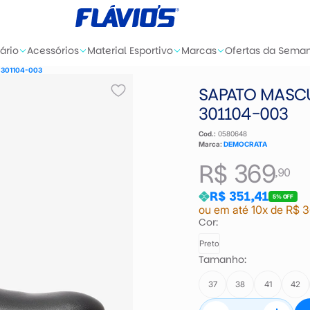
ário
Acessórios
Material Esportivo
Marcas
Ofertas da Sema
- 301104-003
SAPATO MASC
301104-003
Cod.:
0580648
Marca:
DEMOCRATA
R$ 369
,90
R$ 351,41
5% OFF
ou em até 10x de R$ 
Cor:
Preto
Tamanho:
37
38
41
42