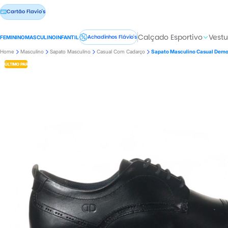
Cartão Flavio's
Calçado Esportivo
Vestu
Achadinhos Flávio's
FEMININO
MASCULINO
INFANTIL
Home
Masculino
Sapato Masculino
Casual Com Cadarço
Sapato Masculino Casual Demo
ÚLTIMO PAR