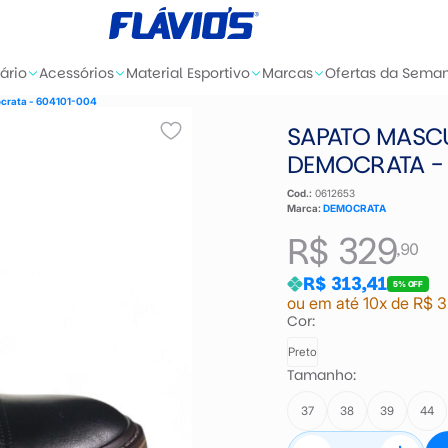
ário
Acessórios
Material Esportivo
Marcas
Ofertas da Sema
crata - 604101-004
SAPATO MASC
DEMOCRATA - 
Cod.:
0612653
Marca:
DEMOCRATA
R$ 329
,90
R$ 313,41
5% OFF
ou em até 10x de R$ 3
Cor:
Preto
Tamanho:
37
38
39
44