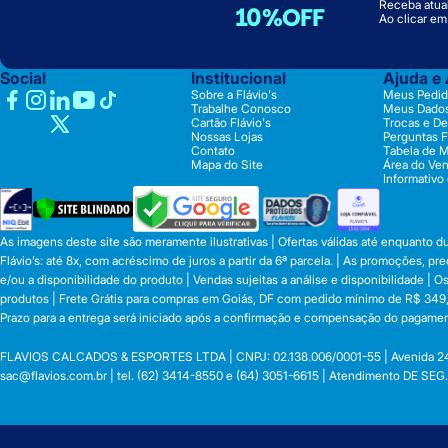
Receba atual
10%OFF
Ao clicar e
Social
Institucional
Ajuda e
Sobre a Flávio's
Meus Pedid
Trabalhe Conosco
Meus Dado
Cartão Flávio's
Trocas e D
Nossas Lojas
Perguntas 
Contato
Tabela de 
Mapa do Site
Área do Ve
Informativo
As imagens deste site são meramente ilustrativas | Ofertas válidas até enquanto 
Flávio’s: até 8x, com acréscimo de juros a partir da 6ª parcela. | As promoções, 
e/ou a disponibilidade do produto | Vendas sujeitas a análise e disponibilidade |
produtos | Frete Grátis para compras em Goiás, DF com pedido mínimo de R$ 349,90
Prazo para a entrega será iniciado após a confirmação e compensação do pagamen
FLAVIOS CALCADOS & ESPORTES LTDA | CNPJ: 02.138.006/0001-55 | Avenida 24 de o
sac@flavios.com.br
| tel. (62) 3414-8550 e (64) 3051-6615 | Atendimento DE