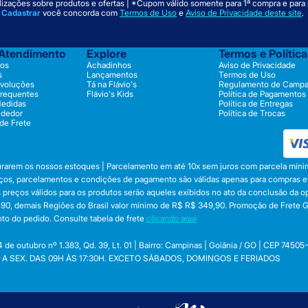
izações sobre produtos e ofertas | *Cupom válido somente para 1ª compra e para
m
Cadastrar
você concorda com
Termos de Uso
e
Aviso de Privacidade deste site
.
 Atendimento
Explore
Termos e Polític
os
Achadinhos
Aviso de Privacidade
s
Lançamentos
Termos de Uso
evoluções
Tá na Flávio's
Regulamento de Camp
Frequentes
Flávio's Kids
Política de Pagamentos
Medidas
Política de Entregas
ndedor
Política de Trocas
 de Frete
durarem os nossos estoques | Parcelamento em até 10x sem juros com parcela mínim
preços, parcelamentos e condições de pagamento são válidas apenas para compras efe
 Os preços válidos para os produtos serão aqueles exibidos no ato da conclusão da 
, demais Regiões do Brasil valor mínimo de R$ R$ 349,90. Promoção de Frete Gráti
to do pedido. Consulte tabela de frete
clicando aqui
utubro nº 1.383, Qd. 39, Lt. 01 | Bairro: Campinas | Goiânia / GO | CEP 74505
 SEG. A SEX. DAS 09H ÀS 17:30H. EXCETO SÁBADOS, DOMINGOS E FERIADOS