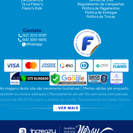
Tá na Flávio's
Regulamento de Campanhas
Flávio's Kids
Política de Pagamentos
Política de Entregas
Política de Trocas
Contato
(62) 3212-8787
(64) 3051-6615
Whatsapp
As imagens deste site são meramente ilustrativas | Ofertas válidas até enquanto
durarem os nossos estoques | Parcelamento em até 10x sem juros com parcela
mínima de R$ 60,00 sujeito a análise de crédito. Parcelamento no Cartão Flávio’s:
até 8x, com acréscimo de juros a partir da 6ª parcela. | As promoções, preços,
VER MAIS
parcelamentos e condições de pagamento são válidas apenas para compras
efetuadas nesta loja virtual | A inclusão no carrinho não garante o preço e/ou a
disponibilidade do produto | Vendas sujeitas a análise e disponibilidade | Os
preços válidos para os produtos serão aqueles exibidos no ato da conclusão da