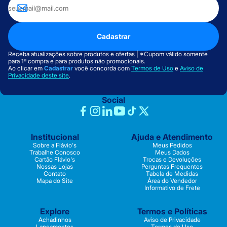
Cadastrar
Receba atualizações sobre produtos e ofertas | *Cupom válido somente
para 1ª compra e para produtos não promocionais.
Ao clicar em
Cadastrar
você concorda com
Termos de Uso
e
Aviso de
Privacidade deste site
.
Social
Institucional
Ajuda e Atendimento
Sobre a Flávio's
Meus Pedidos
Trabalhe Conosco
Meus Dados
Cartão Flávio's
Trocas e Devoluções
Nossas Lojas
Perguntas Frequentes
Contato
Tabela de Medidas
Mapa do Site
Área do Vendedor
Informativo de Frete
Explore
Termos e Políticas
Achadinhos
Aviso de Privacidade
Lançamentos
Termos de Uso