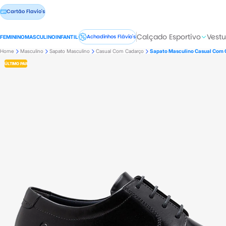
Cartão Flavio's
Calçado Esportivo
Vestu
Achadinhos Flávio's
FEMININO
MASCULINO
INFANTIL
Home
Masculino
Sapato Masculino
Casual Com Cadarço
Sapato Masculino Casual Com 
ÚLTIMO PAR