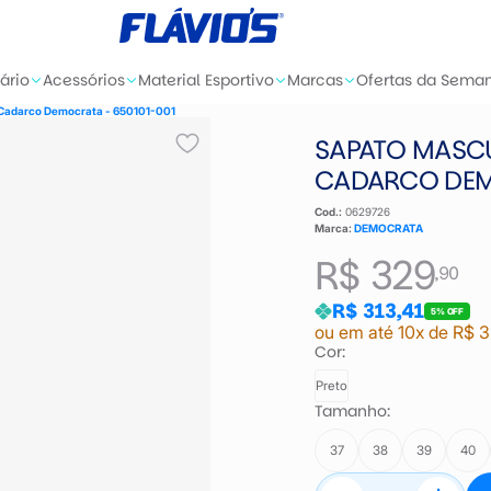
ário
Acessórios
Material Esportivo
Marcas
Ofertas da Sema
Cadarco Democrata - 650101-001
SAPATO MASC
CADARCO DEMO
Cod.:
0629726
Marca:
DEMOCRATA
R$ 329
,90
R$ 313,41
5% OFF
ou em até 10x de R$ 3
Cor:
Preto
Tamanho:
37
38
39
40