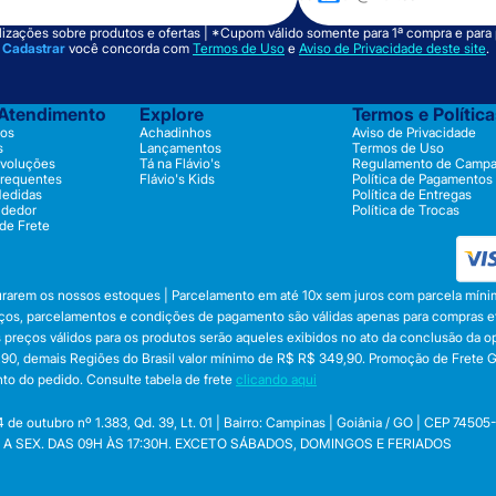
izações sobre produtos e ofertas | *Cupom válido somente para 1ª compra e para
m
Cadastrar
você concorda com
Termos de Uso
e
Aviso de Privacidade deste site
.
 Atendimento
Explore
Termos e Polític
os
Achadinhos
Aviso de Privacidade
s
Lançamentos
Termos de Uso
evoluções
Tá na Flávio's
Regulamento de Camp
Frequentes
Flávio's Kids
Política de Pagamentos
Medidas
Política de Entregas
ndedor
Política de Trocas
 de Frete
durarem os nossos estoques | Parcelamento em até 10x sem juros com parcela mínim
preços, parcelamentos e condições de pagamento são válidas apenas para compras efe
 Os preços válidos para os produtos serão aqueles exibidos no ato da conclusão da 
, demais Regiões do Brasil valor mínimo de R$ R$ 349,90. Promoção de Frete Gráti
to do pedido. Consulte tabela de frete
clicando aqui
utubro nº 1.383, Qd. 39, Lt. 01 | Bairro: Campinas | Goiânia / GO | CEP 74505
 SEG. A SEX. DAS 09H ÀS 17:30H. EXCETO SÁBADOS, DOMINGOS E FERIADOS