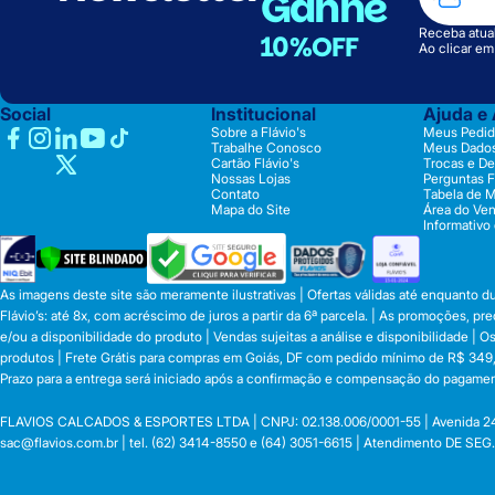
Ganhe
Receba atual
10%OFF
Ao clicar e
Social
Institucional
Ajuda e
Sobre a Flávio's
Meus Pedid
Trabalhe Conosco
Meus Dado
Cartão Flávio's
Trocas e D
Nossas Lojas
Perguntas 
Contato
Tabela de 
Mapa do Site
Área do Ve
Informativo
As imagens deste site são meramente ilustrativas | Ofertas válidas até enquanto 
Flávio’s: até 8x, com acréscimo de juros a partir da 6ª parcela. | As promoções, 
e/ou a disponibilidade do produto | Vendas sujeitas a análise e disponibilidade |
produtos | Frete Grátis para compras em Goiás, DF com pedido mínimo de R$ 349,90
Prazo para a entrega será iniciado após a confirmação e compensação do pagamen
FLAVIOS CALCADOS & ESPORTES LTDA | CNPJ: 02.138.006/0001-55 | Avenida 24 de o
sac@flavios.com.br
| tel. (62) 3414-8550 e (64) 3051-6615 | Atendimento DE