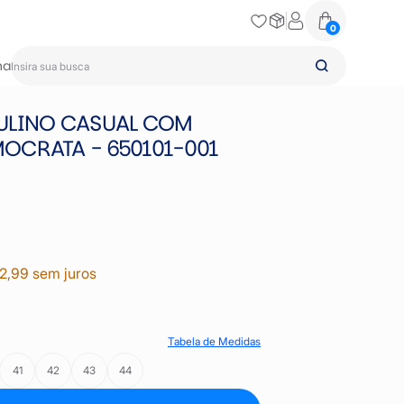
0
na
ULINO CASUAL COM
CRATA - 650101-001
2,99 sem juros
Tabela de Medidas
41
42
43
44