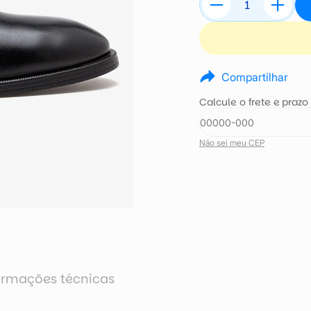
Compartilhar
Calcule o frete e prazo
Não sei meu CEP
ormações técnicas