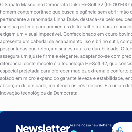
O Sapato Masculino Democrata Duke Hi-Soft 32 (650101-001) é
homem contemporâneo que busca elegância sem abrir mão do 
pertencente à renomada Linha Duke, destaca-se pelo seu desi
escolha perfeita para ambientes de trabalho formais, reuniõe
exigem um visual impecável. Confeccionado em couro bovino 
apresenta um cabedal de acabamento liso e brilho sutil, com
pespontadas que reforçam sua estrutura e durabilidade. O f
assegura um ajuste firme e elegante, adaptando-se com preci
diferencial deste modelo é a tecnologia Hi-Soft 32, que cons
especial projetada para oferecer maciez extrema e conforto p
solado em micro expandido garante leveza e estabilidade, enq
absorção de umidade, mantendo os pés frescos. É a união defini
inovação tecnológica da Democrata.
Newsletter
Assine nossa newsletter e