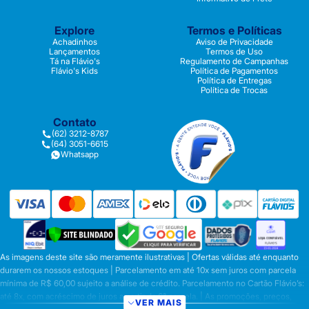
Explore
Termos e Políticas
Achadinhos
Aviso de Privacidade
Lançamentos
Termos de Uso
Tá na Flávio's
Regulamento de Campanhas
Flávio's Kids
Política de Pagamentos
Política de Entregas
Política de Trocas
Contato
(62) 3212-8787
(64) 3051-6615
Whatsapp
As imagens deste site são meramente ilustrativas | Ofertas válidas até enquanto
durarem os nossos estoques | Parcelamento em até 10x sem juros com parcela
mínima de R$ 60,00 sujeito a análise de crédito. Parcelamento no Cartão Flávio’s:
até 8x, com acréscimo de juros a partir da 6ª parcela. | As promoções, preços,
VER MAIS