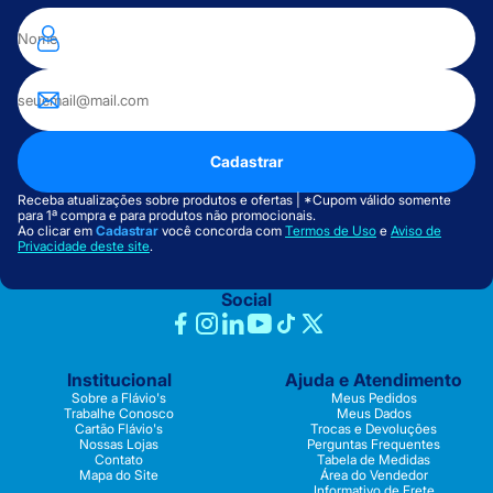
Cadastrar
Receba atualizações sobre produtos e ofertas | *Cupom válido somente
para 1ª compra e para produtos não promocionais.
Ao clicar em
Cadastrar
você concorda com
Termos de Uso
e
Aviso de
Privacidade deste site
.
Social
Institucional
Ajuda e Atendimento
Sobre a Flávio's
Meus Pedidos
Trabalhe Conosco
Meus Dados
Cartão Flávio's
Trocas e Devoluções
Nossas Lojas
Perguntas Frequentes
Contato
Tabela de Medidas
Mapa do Site
Área do Vendedor
Informativo de Frete