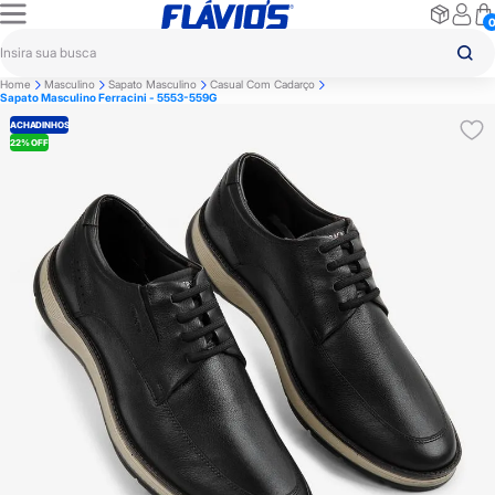
Home
Masculino
Sapato Masculino
Casual Com Cadarço
Sapato Masculino Ferracini - 5553-559G
ACHADINHOS
22% OFF