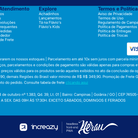
 Atendimento
Explore
Termos e Polític
os
Achadinhos
Aviso de Privacidade
s
Lançamentos
Termos de Uso
evoluções
Tá na Flávio's
Regulamento de Camp
Frequentes
Flávio's Kids
Política de Pagamentos
Medidas
Política de Entregas
ndedor
Política de Trocas
 de Frete
durarem os nossos estoques | Parcelamento em até 10x sem juros com parcela mínim
preços, parcelamentos e condições de pagamento são válidas apenas para compras efe
 Os preços válidos para os produtos serão aqueles exibidos no ato da conclusão da 
, demais Regiões do Brasil valor mínimo de R$ R$ 349,90. Promoção de Frete Gráti
to do pedido. Consulte tabela de frete
clicando aqui
utubro nº 1.383, Qd. 39, Lt. 01 | Bairro: Campinas | Goiânia / GO | CEP 74505
 SEG. A SEX. DAS 09H ÀS 17:30H. EXCETO SÁBADOS, DOMINGOS E FERIADOS