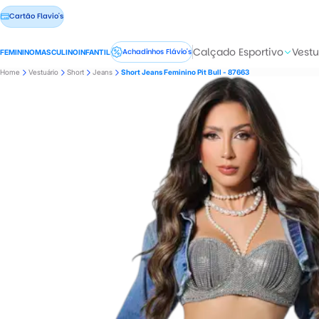
Cartão Flavio's
Calçado Esportivo
Vestu
Achadinhos Flávio's
FEMININO
MASCULINO
INFANTIL
Home
Vestuário
Short
Jeans
Short Jeans Feminino Pit Bull - 87663