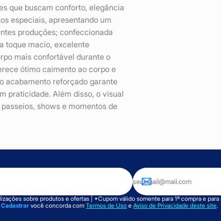
res que buscam conforto, elegância
tos especiais, apresentando um
entes produções; confeccionada
na toque macio, excelente
orpo mais confortável durante o
rece ótimo caimento ao corpo e
 o acabamento reforçado garante
m praticidade. Além disso, o visual
s, passeios, shows e momentos de
izações sobre produtos e ofertas | *Cupom válido somente para 1ª compra e para
m
Cadastrar
você concorda com
Termos de Uso
e
Aviso de Privacidade deste site
.