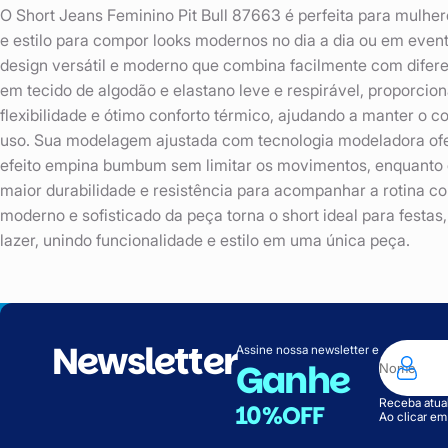
O Short Jeans Feminino Pit Bull 87663 é perfeita para mulhe
e estilo para compor looks modernos no dia a dia ou em even
design versátil e moderno que combina facilmente com difer
em tecido de algodão e elastano leve e respirável, proporcio
flexibilidade e ótimo conforto térmico, ajudando a manter o c
uso. Sua modelagem ajustada com tecnologia modeladora ofe
efeito empina bumbum sem limitar os movimentos, enquanto
maior durabilidade e resistência para acompanhar a rotina co
moderno e sofisticado da peça torna o short ideal para festa
lazer, unindo funcionalidade e estilo em uma única peça.
Newsletter
Assine nossa newsletter e
Ganhe
Receba atual
10%OFF
Ao clicar e