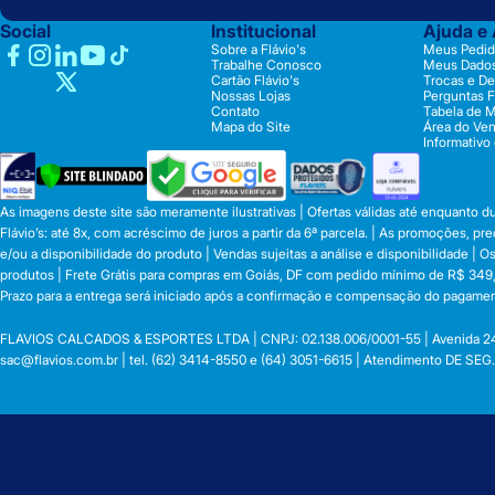
Social
Institucional
Ajuda e
Sobre a Flávio's
Meus Pedid
Trabalhe Conosco
Meus Dado
Cartão Flávio's
Trocas e D
Nossas Lojas
Perguntas 
Contato
Tabela de 
Mapa do Site
Área do Ve
Informativo
As imagens deste site são meramente ilustrativas | Ofertas válidas até enquanto 
Flávio’s: até 8x, com acréscimo de juros a partir da 6ª parcela. | As promoções, 
e/ou a disponibilidade do produto | Vendas sujeitas a análise e disponibilidade |
produtos | Frete Grátis para compras em Goiás, DF com pedido mínimo de R$ 349,90
Prazo para a entrega será iniciado após a confirmação e compensação do pagamen
FLAVIOS CALCADOS & ESPORTES LTDA | CNPJ: 02.138.006/0001-55 | Avenida 24 de o
sac@flavios.com.br
| tel. (62) 3414-8550 e (64) 3051-6615 | Atendimento DE