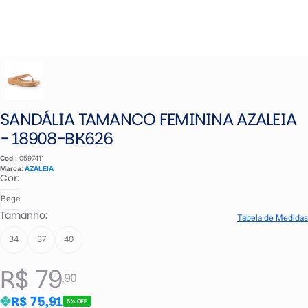
SANDÁLIA TAMANCO FEMININA AZALEIA
- 18908-BK626
Cod.:
0597411
Marca:
AZALEIA
Cor:
Bege
Tamanho:
Tabela de Medidas
34
37
40
R$ 79
,90
R$ 75,91
5% OFF