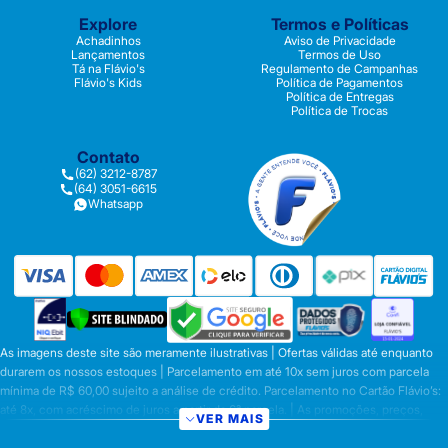
Explore
Termos e Políticas
Achadinhos
Aviso de Privacidade
Lançamentos
Termos de Uso
Tá na Flávio's
Regulamento de Campanhas
Flávio's Kids
Política de Pagamentos
Política de Entregas
Política de Trocas
Contato
(62) 3212-8787
(64) 3051-6615
Whatsapp
As imagens deste site são meramente ilustrativas | Ofertas válidas até enquanto
durarem os nossos estoques | Parcelamento em até 10x sem juros com parcela
mínima de R$ 60,00 sujeito a análise de crédito. Parcelamento no Cartão Flávio’s:
até 8x, com acréscimo de juros a partir da 6ª parcela. | As promoções, preços,
VER MAIS
parcelamentos e condições de pagamento são válidas apenas para compras
efetuadas nesta loja virtual | A inclusão no carrinho não garante o preço e/ou a