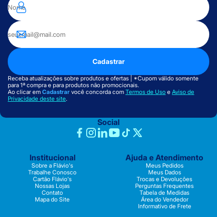
Cadastrar
Receba atualizações sobre produtos e ofertas | *Cupom válido somente
para 1ª compra e para produtos não promocionais.
Ao clicar em
Cadastrar
você concorda com
Termos de Uso
e
Aviso de
Privacidade deste site
.
Social
Institucional
Ajuda e Atendimento
Sobre a Flávio's
Meus Pedidos
Trabalhe Conosco
Meus Dados
Cartão Flávio's
Trocas e Devoluções
Nossas Lojas
Perguntas Frequentes
Contato
Tabela de Medidas
Mapa do Site
Área do Vendedor
Informativo de Frete