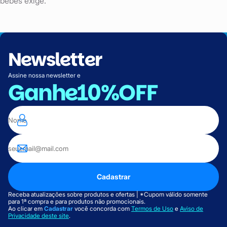
bebês exige.
Newsletter
Assine nossa newsletter e
Ganhe
10%OFF
Cadastrar
Receba atualizações sobre produtos e ofertas | *Cupom válido somente
para 1ª compra e para produtos não promocionais.
Ao clicar em
Cadastrar
você concorda com
Termos de Uso
e
Aviso de
Privacidade deste site
.