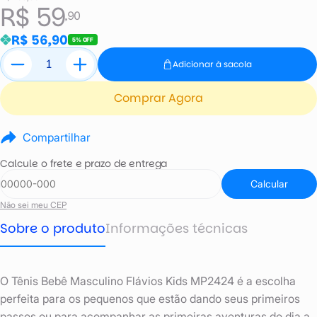
R$ 59
,90
R$ 56,90
5% OFF
Adicionar à sacola
Comprar Agora
Compartilhar
Calcule o frete e prazo de entrega
Calcular
Não sei meu CEP
Sobre o produto
Informações técnicas
O Tênis Bebê Masculino Flávios Kids MP2424 é a escolha
perfeita para os pequenos que estão dando seus primeiros
passos ou para acompanhar as primeiras aventuras do dia a