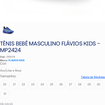
TÊNIS BEBÊ MASCULINO FLÁVIOS KIDS -
MP2424
Cod.:
0591174
Marca:
FLAVIOS KIDS
Cor:
Azul
Lilas e Rosa
Tamanho:
Tabela de Medidas
20
21
22
23
24
25
26
27
28
29
30
31
R$ 109,90