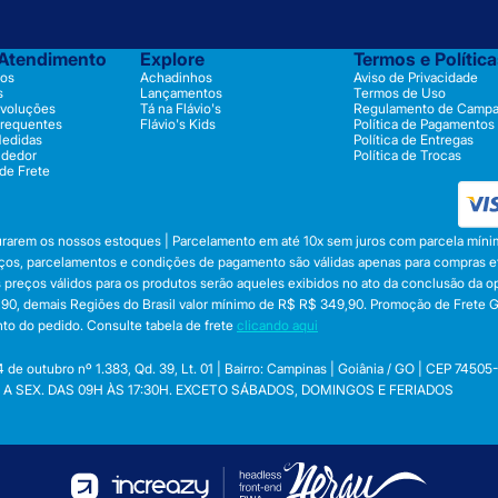
 Atendimento
Explore
Termos e Polític
os
Achadinhos
Aviso de Privacidade
s
Lançamentos
Termos de Uso
evoluções
Tá na Flávio's
Regulamento de Camp
Frequentes
Flávio's Kids
Política de Pagamentos
Medidas
Política de Entregas
ndedor
Política de Trocas
 de Frete
durarem os nossos estoques | Parcelamento em até 10x sem juros com parcela mínim
preços, parcelamentos e condições de pagamento são válidas apenas para compras efe
 Os preços válidos para os produtos serão aqueles exibidos no ato da conclusão da 
, demais Regiões do Brasil valor mínimo de R$ R$ 349,90. Promoção de Frete Gráti
to do pedido. Consulte tabela de frete
clicando aqui
utubro nº 1.383, Qd. 39, Lt. 01 | Bairro: Campinas | Goiânia / GO | CEP 74505
 SEG. A SEX. DAS 09H ÀS 17:30H. EXCETO SÁBADOS, DOMINGOS E FERIADOS