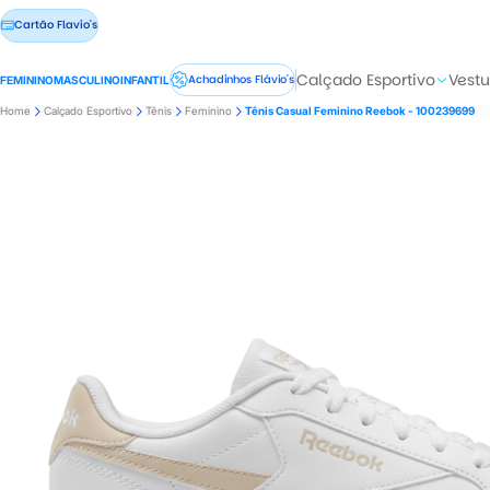
Cartão Flavio's
Calçado Esportivo
Vestu
Achadinhos Flávio's
FEMININO
MASCULINO
INFANTIL
Home
Calçado Esportivo
Tênis
Feminino
Tênis Casual Feminino Reebok - 100239699