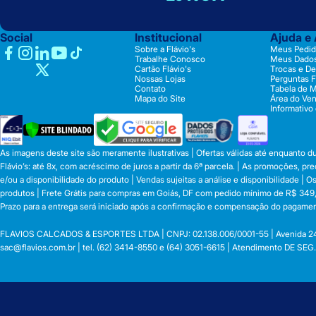
Social
Institucional
Ajuda e
Sobre a Flávio's
Meus Pedid
Trabalhe Conosco
Meus Dado
Cartão Flávio's
Trocas e D
Nossas Lojas
Perguntas 
Contato
Tabela de 
Mapa do Site
Área do Ve
Informativo
As imagens deste site são meramente ilustrativas | Ofertas válidas até enquanto 
Flávio’s: até 8x, com acréscimo de juros a partir da 6ª parcela. | As promoções, 
e/ou a disponibilidade do produto | Vendas sujeitas a análise e disponibilidade |
produtos | Frete Grátis para compras em Goiás, DF com pedido mínimo de R$ 349,90
Prazo para a entrega será iniciado após a confirmação e compensação do pagamen
FLAVIOS CALCADOS & ESPORTES LTDA | CNPJ: 02.138.006/0001-55 | Avenida 24 de o
sac@flavios.com.br
| tel. (62) 3414-8550 e (64) 3051-6615 | Atendimento DE