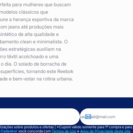
rfeita para mulheres que buscam
modelos clássicos que
 une a herança esportiva da marca
 com jeans até produções mais
ntético de alta qualidade e
abamento clean e minimalista. O
ões estratégicas auxiliam na
rro têxtil acolchoado e uma
o dia. O solado de borracha de
 superfícies, tornando este Reebok
ade e bem-estar na rotina urbana.
izações sobre produtos e ofertas | *Cupom válido somente para 1ª compra e para
m
Cadastrar
você concorda com
Termos de Uso
e
Aviso de Privacidade deste site
.