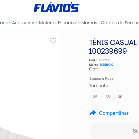
ário
Acessórios
Material Esportivo
Marcas
Ofertas da Sema
TÊNIS CASUAL
100239699
Cod.:
0626210
Marca:
REEBOK
Cor:
Branco e Rosa
Tamanho:
35
36
39
Compartilhar
Se