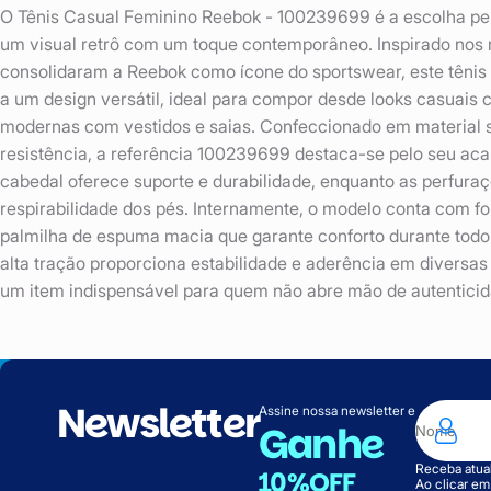
O Tênis Casual Feminino Reebok - 100239699 é a escolha pe
um visual retrô com um toque contemporâneo. Inspirado nos 
consolidaram a Reebok como ícone do sportswear, este tênis
a um design versátil, ideal para compor desde looks casuais
modernas com vestidos e saias. Confeccionado em material si
resistência, a referência 100239699 destaca-se pelo seu ac
cabedal oferece suporte e durabilidade, enquanto as perfuraç
respirabilidade dos pés. Internamente, o modelo conta com fo
palmilha de espuma macia que garante conforto durante todo 
alta tração proporciona estabilidade e aderência em diversas
um item indispensável para quem não abre mão de autenticid
Newsletter
Assine nossa newsletter e
Ganhe
Receba atual
10%OFF
Ao clicar e