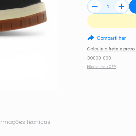
Compartilhar
Calcule o frete e prazo
Não sei meu CEP
ormações técnicas