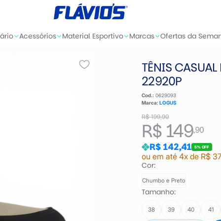
ário
Acessórios
Material Esportivo
Marcas
Ofertas da Sema
TÊNIS CASUAL
22920P
Cod.:
0629093
Marca:
LOGUS
R$ 199,90
R$ 149
,90
R$ 142,41
5% OFF
ou em até 4x de R$ 37
Cor:
Chumbo e Preto
Tamanho:
38
39
40
41