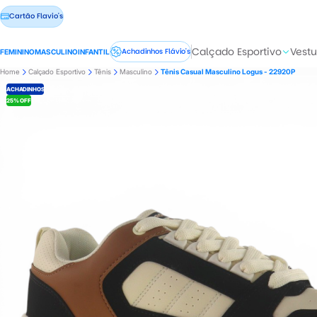
Cartão Flavio's
Calçado Esportivo
Vestu
Achadinhos Flávio's
FEMININO
MASCULINO
INFANTIL
Home
Calçado Esportivo
Tênis
Masculino
Tênis Casual Masculino Logus - 22920P
ACHADINHOS
25% OFF