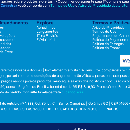
izações sobre produtos e ofertas | *Cupom válido somente para 1ª compra e para
m
Cadastrar
você concorda com
Termos de Uso
e
Aviso de Privacidade deste site
.
 Atendimento
Explore
Termos e Polític
os
Achadinhos
Aviso de Privacidade
s
Lançamentos
Termos de Uso
evoluções
Tá na Flávio's
Regulamento de Camp
Frequentes
Flávio's Kids
Política de Pagamentos
Medidas
Política de Entregas
ndedor
Política de Trocas
 de Frete
durarem os nossos estoques | Parcelamento em até 10x sem juros com parcela mínim
preços, parcelamentos e condições de pagamento são válidas apenas para compras efe
 Os preços válidos para os produtos serão aqueles exibidos no ato da conclusão da 
, demais Regiões do Brasil valor mínimo de R$ R$ 349,90. Promoção de Frete Gráti
to do pedido. Consulte tabela de frete
clicando aqui
utubro nº 1.383, Qd. 39, Lt. 01 | Bairro: Campinas | Goiânia / GO | CEP 74505
 SEG. A SEX. DAS 09H ÀS 17:30H. EXCETO SÁBADOS, DOMINGOS E FERIADOS