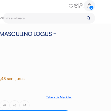
0
na
 MASCULINO LOGUS -
,48 sem juros
Tabela de Medidas
42
43
44