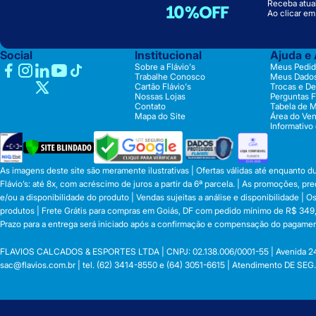
Receba atual
10%OFF
Ao clicar e
Social
Institucional
Ajuda e
Sobre a Flávio's
Meus Pedid
Trabalhe Conosco
Meus Dado
Cartão Flávio's
Trocas e D
Nossas Lojas
Perguntas 
Contato
Tabela de 
Mapa do Site
Área do Ve
Informativo
As imagens deste site são meramente ilustrativas | Ofertas válidas até enquanto 
Flávio’s: até 8x, com acréscimo de juros a partir da 6ª parcela. | As promoções, 
e/ou a disponibilidade do produto | Vendas sujeitas a análise e disponibilidade |
produtos | Frete Grátis para compras em Goiás, DF com pedido mínimo de R$ 349,90
Prazo para a entrega será iniciado após a confirmação e compensação do pagamen
FLAVIOS CALCADOS & ESPORTES LTDA | CNPJ: 02.138.006/0001-55 | Avenida 24 de o
sac@flavios.com.br
| tel. (62) 3414-8550 e (64) 3051-6615 | Atendimento DE