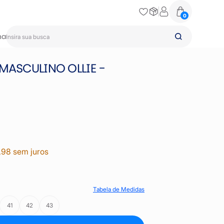
0
na
MASCULINO OLLIE -
,98 sem juros
Tabela de Medidas
41
42
43