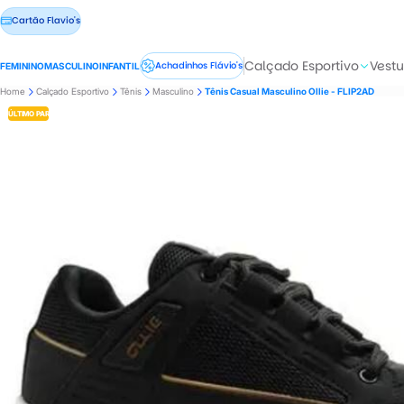
Cartão Flavio's
Calçado Esportivo
Vestu
Achadinhos Flávio's
FEMININO
MASCULINO
INFANTIL
Home
Calçado Esportivo
Tênis
Masculino
Tênis Casual Masculino Ollie - FLIP2AD
ÚLTIMO PAR