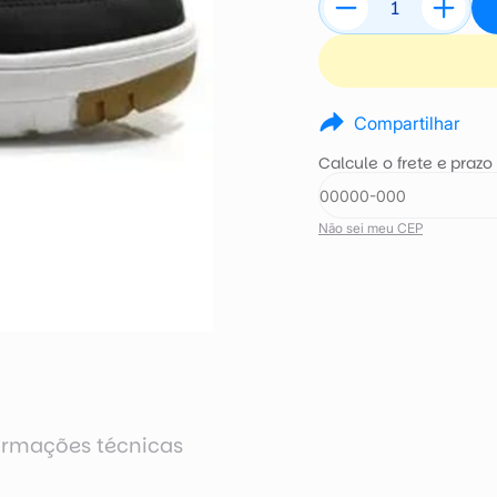
Compartilhar
Calcule o frete e prazo
Não sei meu CEP
ormações técnicas