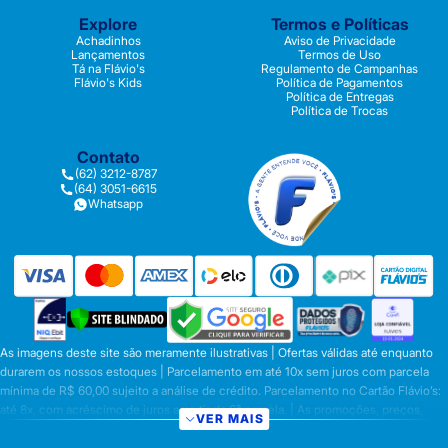
Explore
Termos e Políticas
Achadinhos
Aviso de Privacidade
Lançamentos
Termos de Uso
Tá na Flávio's
Regulamento de Campanhas
Flávio's Kids
Política de Pagamentos
Política de Entregas
Política de Trocas
Contato
(62) 3212-8787
(64) 3051-6615
Whatsapp
As imagens deste site são meramente ilustrativas | Ofertas válidas até enquanto
durarem os nossos estoques | Parcelamento em até 10x sem juros com parcela
mínima de R$ 60,00 sujeito a análise de crédito. Parcelamento no Cartão Flávio’s:
até 8x, com acréscimo de juros a partir da 6ª parcela. | As promoções, preços,
VER MAIS
parcelamentos e condições de pagamento são válidas apenas para compras
efetuadas nesta loja virtual | A inclusão no carrinho não garante o preço e/ou a