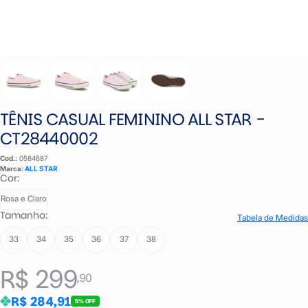
TÊNIS CASUAL FEMININO ALL STAR -
CT28440002
Cod.:
0584687
Marca:
ALL STAR
Cor:
Rosa e Claro
Tamanho:
Tabela de Medidas
33
34
35
36
37
38
R$ 299
,90
R$ 284,91
5% OFF