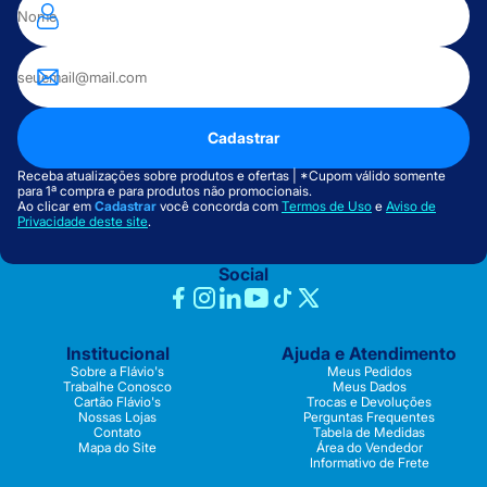
Cadastrar
Receba atualizações sobre produtos e ofertas | *Cupom válido somente
para 1ª compra e para produtos não promocionais.
Ao clicar em
Cadastrar
você concorda com
Termos de Uso
e
Aviso de
Privacidade deste site
.
Social
Institucional
Ajuda e Atendimento
Sobre a Flávio's
Meus Pedidos
Trabalhe Conosco
Meus Dados
Cartão Flávio's
Trocas e Devoluções
Nossas Lojas
Perguntas Frequentes
Contato
Tabela de Medidas
Mapa do Site
Área do Vendedor
Informativo de Frete