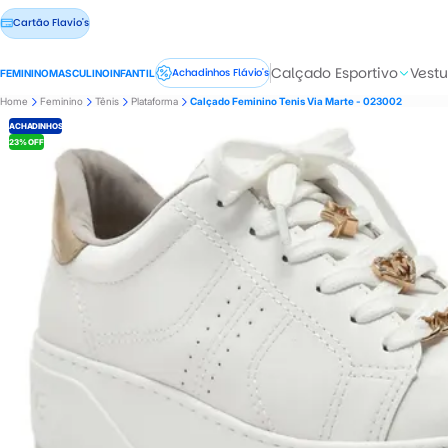
Cartão Flavio's
Calçado Esportivo
Vestu
Achadinhos Flávio's
FEMININO
MASCULINO
INFANTIL
Home
Feminino
Tênis
Plataforma
Calçado Feminino Tenis Via Marte - 023002
ACHADINHOS
23% OFF