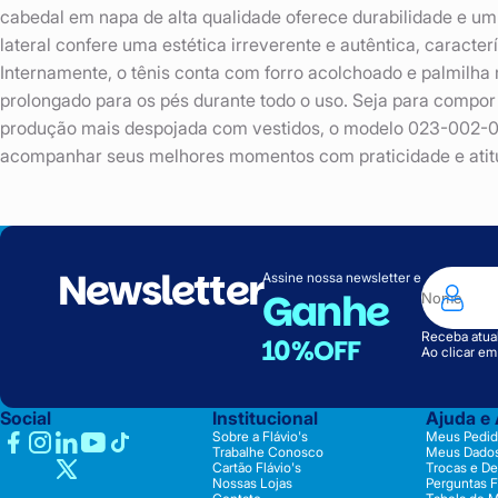
cabedal em napa de alta qualidade oferece durabilidade e um
lateral confere uma estética irreverente e autêntica, caracte
Internamente, o tênis conta com forro acolchoado e palmilh
prolongado para os pés durante todo o uso. Seja para compo
produção mais despojada com vestidos, o modelo 023-002-01 é
acompanhar seus melhores momentos com praticidade e atit
Newsletter
Assine nossa newsletter e
Ganhe
Receba atual
10%OFF
Ao clicar e
Social
Institucional
Ajuda e
Sobre a Flávio's
Meus Pedid
Trabalhe Conosco
Meus Dado
Cartão Flávio's
Trocas e D
Nossas Lojas
Perguntas 