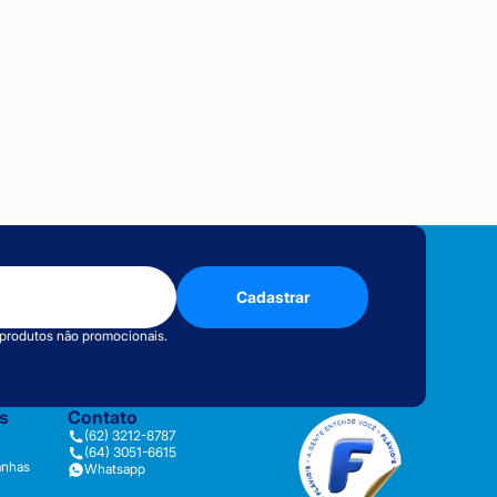
Cadastrar
 produtos não promocionais.
as
Contato
(62) 3212-8787
(64) 3051-6615
anhas
Whatsapp