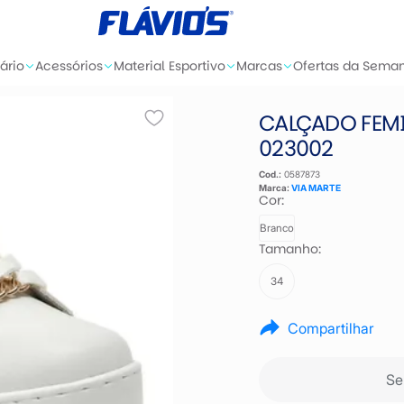
ário
Acessórios
Material Esportivo
Marcas
Ofertas da Sema
CALÇADO FEMI
023002
Cod.:
0587873
Marca:
VIA MARTE
Cor:
Branco
Tamanho:
34
Compartilhar
Se