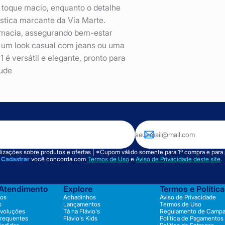
 toque macio, enquanto o detalhe
rística marcante da Via Marte.
a macia, assegurando bem-estar
r um look casual com jeans ou uma
 versátil e elegante, pronto para
ude
izações sobre produtos e ofertas | *Cupom válido somente para 1ª compra e para
m
Cadastrar
você concorda com
Termos de Uso
e
Aviso de Privacidade deste site
.
 Atendimento
Explore
Termos e Polític
os
Achadinhos
Aviso de Privacidade
s
Lançamentos
Termos de Uso
evoluções
Tá na Flávio's
Regulamento de Camp
Frequentes
Flávio's Kids
Política de Pagamentos