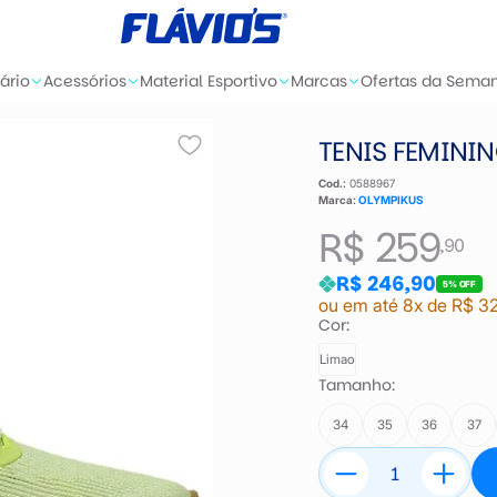
ário
Acessórios
Material Esportivo
Marcas
Ofertas da Sema
TENIS FEMINI
Cod.:
0588967
Marca:
OLYMPIKUS
R$ 259
,90
R$ 246,90
5% OFF
ou em até 8x de R$ 3
Cor:
Limao
Tamanho:
34
35
36
37