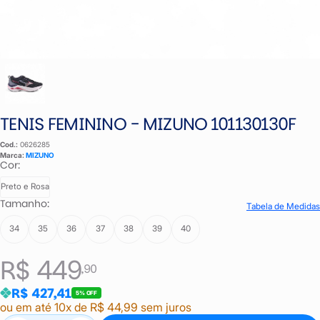
TENIS FEMININO - MIZUNO 101130130F
Cod.:
0626285
Marca:
MIZUNO
Cor:
Preto e Rosa
Tamanho:
Tabela de Medidas
34
35
36
37
38
39
40
R$ 449
,90
R$ 427,41
5% OFF
ou em até 10x de R$ 44,99 sem juros