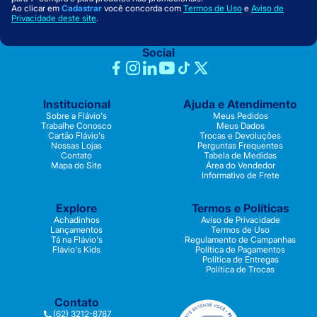
Ao clicar em
Cadastrar
você concorda com
Termos de Uso
e
Aviso de
Privacidade deste site
.
Social
Institucional
Ajuda e Atendimento
Sobre a Flávio's
Meus Pedidos
Trabalhe Conosco
Meus Dados
Cartão Flávio's
Trocas e Devoluções
Nossas Lojas
Perguntas Frequentes
Contato
Tabela de Medidas
Mapa do Site
Área do Vendedor
Informativo de Frete
Explore
Termos e Políticas
Achadinhos
Aviso de Privacidade
Lançamentos
Termos de Uso
Tá na Flávio's
Regulamento de Campanhas
Flávio's Kids
Política de Pagamentos
Política de Entregas
Política de Trocas
Contato
(62) 3212-8787