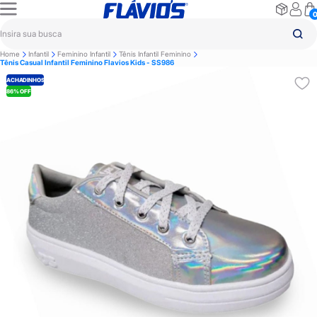
Home
Infantil
Feminino Infantil
Tênis Infantil Feminino
Tênis Casual Infantil Feminino Flavios Kids - SS986
ACHADINHOS
86% OFF