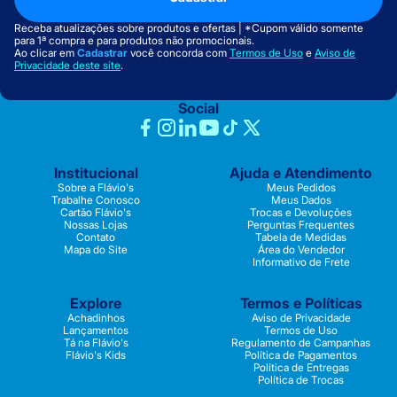
Receba atualizações sobre produtos e ofertas | *Cupom válido somente
para 1ª compra e para produtos não promocionais.
Ao clicar em
Cadastrar
você concorda com
Termos de Uso
e
Aviso de
Privacidade deste site
.
Social
Institucional
Ajuda e Atendimento
Sobre a Flávio's
Meus Pedidos
Trabalhe Conosco
Meus Dados
Cartão Flávio's
Trocas e Devoluções
Nossas Lojas
Perguntas Frequentes
Contato
Tabela de Medidas
Mapa do Site
Área do Vendedor
Informativo de Frete
Explore
Termos e Políticas
Achadinhos
Aviso de Privacidade
Lançamentos
Termos de Uso
Tá na Flávio's
Regulamento de Campanhas
Flávio's Kids
Política de Pagamentos
Política de Entregas
Política de Trocas