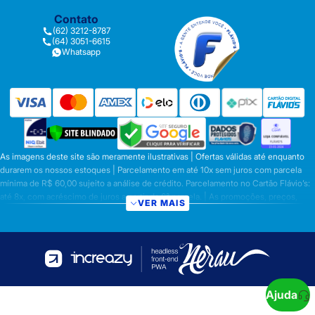
Contato
(62) 3212-8787
(64) 3051-6615
Whatsapp
As imagens deste site são meramente ilustrativas | Ofertas válidas até enquanto
durarem os nossos estoques | Parcelamento em até 10x sem juros com parcela
mínima de R$ 60,00 sujeito a análise de crédito. Parcelamento no Cartão Flávio’s:
até 8x, com acréscimo de juros a partir da 6ª parcela. | As promoções, preços,
VER MAIS
parcelamentos e condições de pagamento são válidas apenas para compras
efetuadas nesta loja virtual | A inclusão no carrinho não garante o preço e/ou a
disponibilidade do produto | Vendas sujeitas a análise e disponibilidade | Os
preços válidos para os produtos serão aqueles exibidos no ato da conclusão da
operação, conforme exibição, e desde que haja disponibilidade dos produtos |
Frete Grátis para compras em Goiás, DF com pedido mínimo de R$ 349,90,
demais Regiões do Brasil valor mínimo de R$ R$ 349,90. Promoção de Frete
Ajuda
Grátis só se aplica aos prazos fixos citado acima ou na tabela de frete. Prazo para a